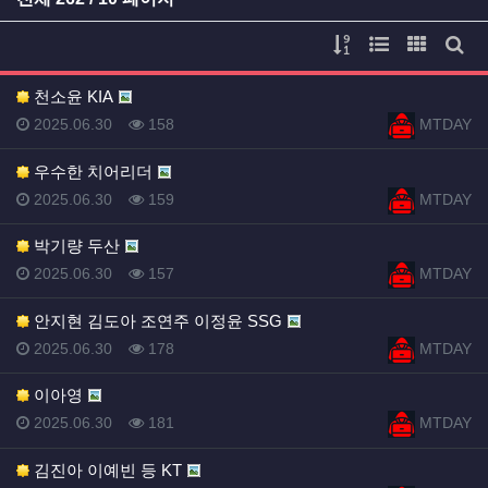
게시물 정렬
등록일
등록일
등록일
웹진 스타일
갤러리 
게시
천소윤 KIA
등록일
조회
등록자
2025.06.30
158
MTDAY
우수한 치어리더
등록일
조회
등록자
2025.06.30
159
MTDAY
박기량 두산
등록일
조회
등록자
2025.06.30
157
MTDAY
안지현 김도아 조연주 이정윤 SSG
등록일
조회
등록자
2025.06.30
178
MTDAY
이아영
등록일
조회
등록자
2025.06.30
181
MTDAY
김진아 이예빈 등 KT