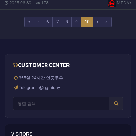
등록일
조회
등록자
2025.06.30
178
MTDAY
(first)
(previous)
(current)
(next)
(last)
6
7
8
9
10
CUSTOMER CENTER
365일 24시간 연중무휴
Telegram: @ggmtday
VISITORS