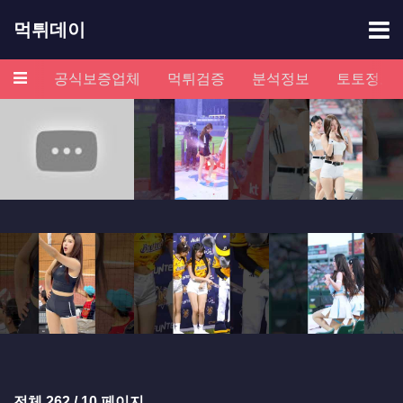
기
먹튀데이
메뉴
공식보증업체
먹튀검증
분석정보
토토정보
등록일
등록일
등록일
전체
262
/ 10 페이지