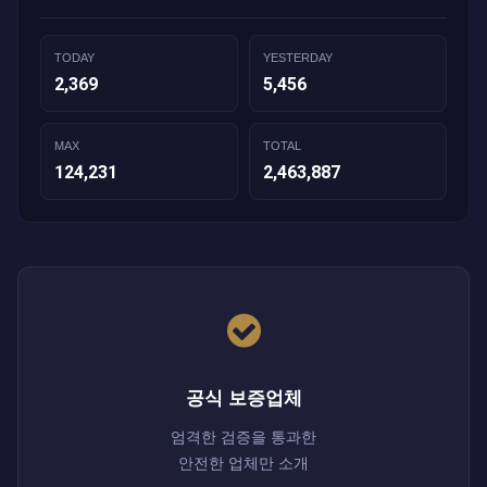
TODAY
YESTERDAY
2,369
5,456
MAX
TOTAL
124,231
2,463,887
공식 보증업체
엄격한 검증을 통과한
안전한 업체만 소개