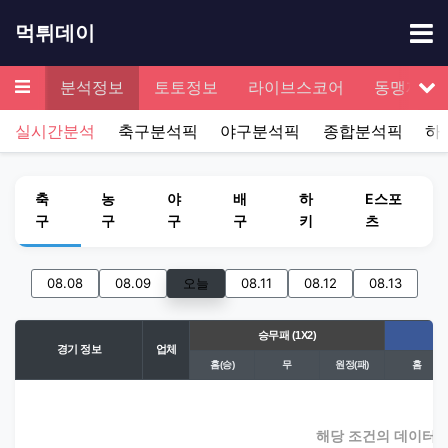
기
먹튀데이
메뉴
검증
분석정보
토토정보
라이브스코어
동맹제휴
서
실시간분석
축구분석픽
야구분석픽
종합분석픽
하
축
농
야
배
하
E스포
구
구
구
구
키
츠
08.08
08.09
오늘
08.11
08.12
08.13
승무패 (1X2)
경기 정보
업체
홈(승)
무
원정(패)
홈
해당 조건의 데이터가