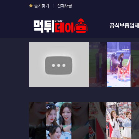
즐겨찾기
전체새글
메인 메뉴
공식보증업
등록일
등록일