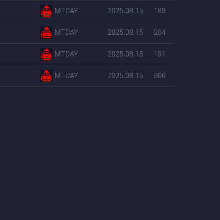
등록자
등록일
조회
MTDAY
2025.08.15
189
등록자
등록일
조회
MTDAY
2025.08.15
204
등록자
등록일
조회
MTDAY
2025.08.15
191
등록자
등록일
조회
MTDAY
2025.08.15
306
st)