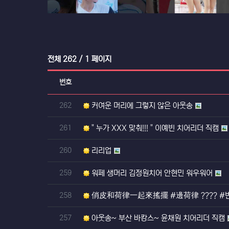
전체
262
/ 1 페이지
번호
등록일
등록일
번호
262
커여운 머리에 그렇지 않은 아웃송
번호
261
" 누가 XXX 맞춰!!! " 이예빈 치어리더 직캠
번호
260
리리업
번호
259
워페 생머리 김정원치어 안현민 워우워어
번호
258
俏皮和荷律一起來搖擺 #邊荷律 ???? #변하율 #啦
번호
257
아웃송~ 부산 바캉스~ 윤채원 치어리더 직캠