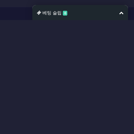
베팅 슬립
0
선택된 경기가 없습니다.
해복구
먹튀 검증
를 통해
빅데이터 기반의
액 보상
정밀한 먹튀 이력 조회