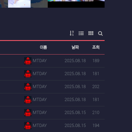
게시물 정렬
웹진 스타일
갤러리 스타일
게시판 검색
이름
날짜
조회
등록일
등록일
등록자
등록일
조회
MTDAY
2025.08.18
189
등록자
등록일
조회
MTDAY
2025.08.18
181
등록자
등록일
조회
MTDAY
2025.08.18
202
등록자
등록일
조회
MTDAY
2025.08.18
181
등록자
등록일
조회
MTDAY
2025.08.15
210
등록자
등록일
조회
MTDAY
2025.08.15
194