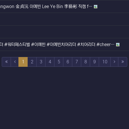
won 金貞沅​ 이예빈 Lee Ye Bin 李藝彬 직캠 f…
더 #워터페스티벌 #이예빈 #이예빈치어리더 #치어리더 #cheer…
(current)
(next)
(la
1
2
3
4
5
6
7
8
9
10