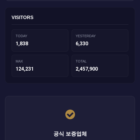
VISITORS
TODAY
YESTERDAY
1,838
6,330
MAX
TOTAL
124,231
2,457,900
공식 보증업체