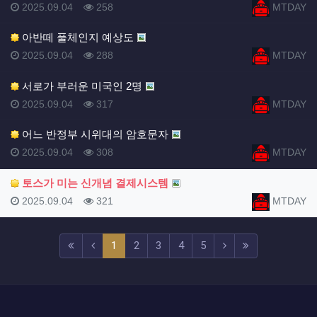
등록일
조회
등록자
2025.09.04
258
MTDAY
아반떼 풀체인지 예상도
등록일
조회
등록자
2025.09.04
288
MTDAY
서로가 부러운 미국인 2명
등록일
조회
등록자
2025.09.04
317
MTDAY
어느 반정부 시위대의 암호문자
등록일
조회
등록자
2025.09.04
308
MTDAY
토스가 미는 신개념 결제시스템
등록일
조회
등록자
2025.09.04
321
MTDAY
(current)
(next)
(last)
1
2
3
4
5