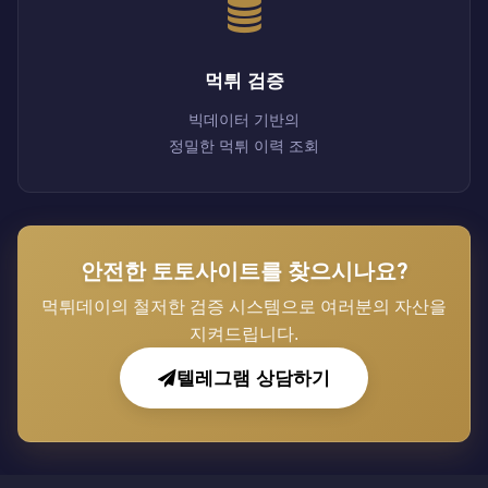
먹튀 검증
빅데이터 기반의
정밀한 먹튀 이력 조회
안전한 토토사이트를 찾으시나요?
먹튀데이의 철저한 검증 시스템으로 여러분의 자산을
지켜드립니다.
텔레그램 상담하기