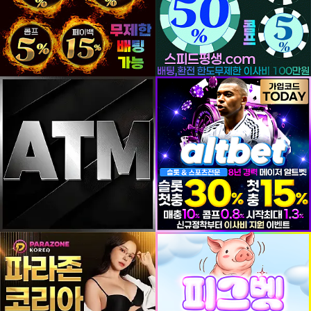
등록일
등록일
등록일
등록일