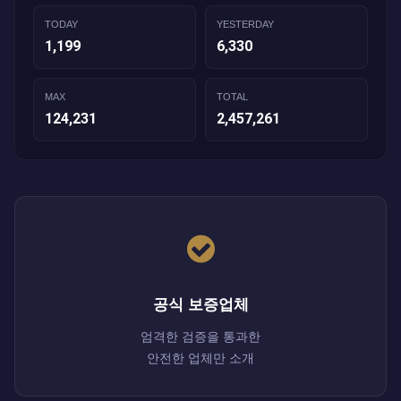
TODAY
YESTERDAY
1,199
6,330
MAX
TOTAL
124,231
2,457,261
공식 보증업체
엄격한 검증을 통과한
안전한 업체만 소개