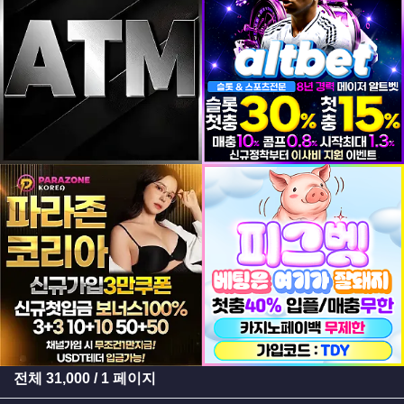
등록일
등록일
등록일
등록일
전체
31,000
/ 1 페이지