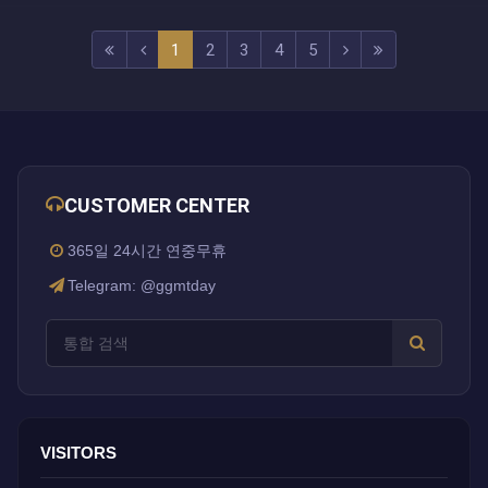
(current)
(next)
(last)
1
2
3
4
5
CUSTOMER CENTER
365일 24시간 연중무휴
Telegram: @ggmtday
VISITORS