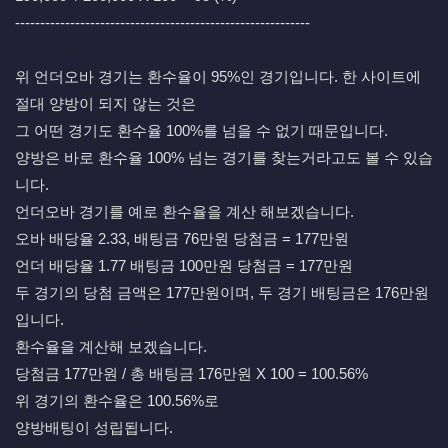
-----------------------------------------------------------
위 언더오바 경기는 환수율이 95%인 경기입니다. 한 사이트에
절대 양방이 되지 않는 것은
그 어떤 경기도 환수율 100%를 넘을 수 없기 때문입니다.
양방은 바로 환수율 100% 넘는 경기를 찾는거라고도 볼 수 있습
니다.
언더오바 경기를 예로 환수율을 계산 해보겠습니다.
오바 배당율 2.33, 배팅금 76만원 당첨금 = 177만원
언더 배당율 1.77 배팅금 100만원 당첨금 = 177만원
두 경기의 당첨 금액은 177만원이며, 두 경기 배팅금은 176만원
입니다.
환수율을 계산해 보겠습니다.
당첨금 177만원 / 총 배팅금 176만원 X 100 = 100.56%
위 경기의 환수율은 100.56%로
양방배팅이 성립됩니다.