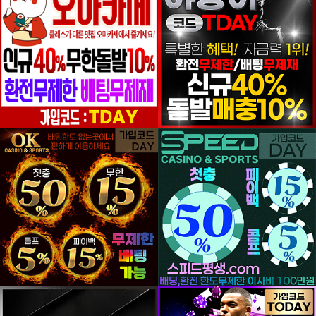
등록일
등록일