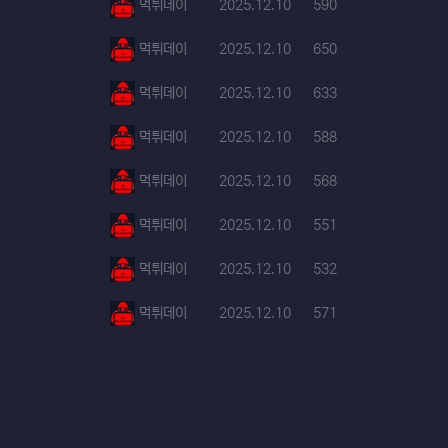
등록자
등록일
조회
먹튀데이
2025.12.10
590
등록자
등록일
조회
먹튀데이
2025.12.10
650
등록자
등록일
조회
먹튀데이
2025.12.10
633
등록자
등록일
조회
먹튀데이
2025.12.10
588
등록자
등록일
조회
먹튀데이
2025.12.10
568
등록자
등록일
조회
먹튀데이
2025.12.10
551
등록자
등록일
조회
먹튀데이
2025.12.10
532
등록자
등록일
조회
먹튀데이
2025.12.10
571
st)