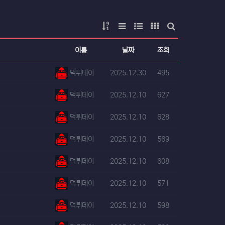
게시물 정렬
리스트 스타일
웹진 스타일
갤러리 스타일
게시판 검색
이름
날짜
조회
등록자
등록일
조회
먹튀데이
2025.12.30
495
등록자
등록일
조회
먹튀데이
2025.12.10
627
등록자
등록일
조회
먹튀데이
2025.12.10
628
등록자
등록일
조회
먹튀데이
2025.12.10
569
등록자
등록일
조회
먹튀데이
2025.12.10
608
등록자
등록일
조회
먹튀데이
2025.12.10
571
등록자
등록일
조회
먹튀데이
2025.12.10
598