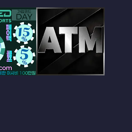
등록일
등록일