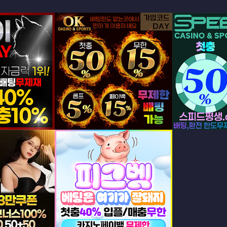
등록일
등록일