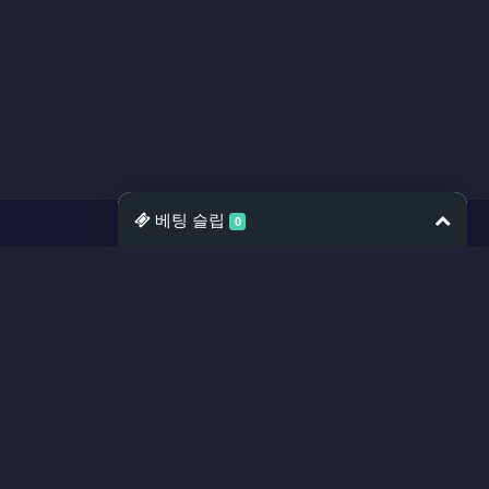
베팅 슬립
0
선택된 경기가 없습니다.
해복구
먹튀 검증
를 통해
빅데이터 기반의
액 보상
정밀한 먹튀 이력 조회