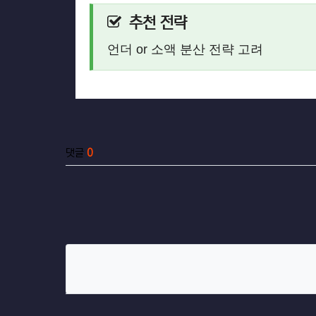
추천 전략
언더 or 소액 분산 전략 고려
관련자료
댓글
0