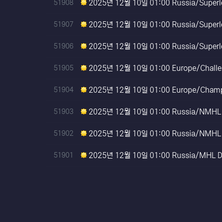
번호
51908
2025년 12월 10일 01:00 Russia/Superl
번호
51907
2025년 12월 10일 01:00 Russia/Superle
번호
51906
2025년 12월 10일 01:00 Russia/Superle
번호
51905
2025년 12월 10일 01:00 Europe/Challen
번호
51904
2025년 12월 10일 01:00 Europe/Cha
번호
51903
2025년 12월 10일 01:00 Russia/NMHL 
번호
51902
2025년 12월 10일 01:00 Russia/NMHL A
번호
51901
2025년 12월 10일 01:00 Russia/MHL D