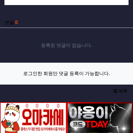
관련자료
댓글
0
등록된 댓글이 없습니다.
로그인한 회원만 댓글 등록이 가능합니다.
목록