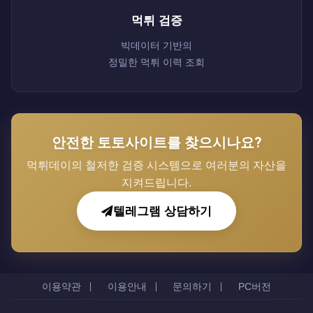
먹튀 검증
빅데이터 기반의
정밀한 먹튀 이력 조회
안전한 토토사이트를 찾으시나요?
먹튀데이의 철저한 검증 시스템으로 여러분의 자산을
지켜드립니다.
텔레그램 상담하기
이용약관
이용안내
문의하기
PC버전