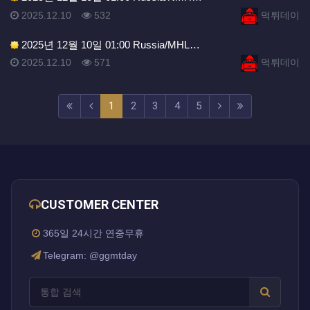
등록일
조회
등록자
2025.12.10
532
먹튀데이
2025년 12월 10일 01:00 Russia/MHL…
등록일
조회
등록자
2025.12.10
571
먹튀데이
(current)
(next)
(last)
1
2
3
4
5
CUSTOMER CENTER
365일 24시간 연중무휴
Telegram: @ggmtday