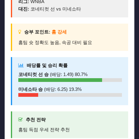
리그:
WNBA
대진:
코네티컷 선 vs 미네소타
승부 포인트:
홈 강세
홈팀 슛 정확도 높음, 속공 대비 필요
배당률 및 승리 확률
코네티컷 선 승
(배당: 1.49) 80.7%
미네소타 승
(배당: 6.25) 19.3%
추천 전략
홈팀 득점 우세 전략 추천