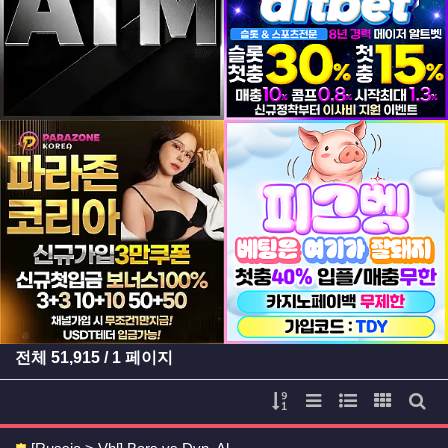
등록일
등록일
등록일
등록일
전체
51,915
/ 1 페이지
게시물 정렬
리스트 스타일
웹진 스타일
갤러리 
게시