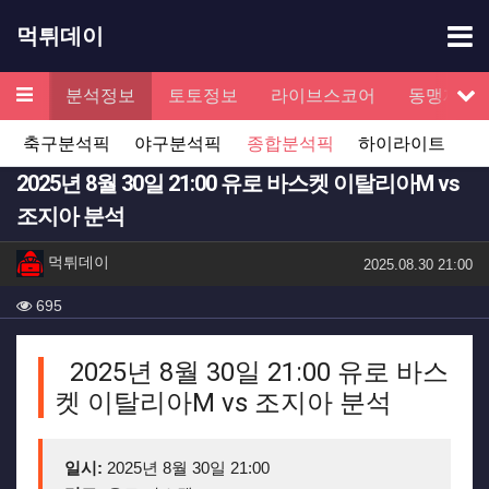
기
먹튀데이
메뉴
검증
분석정보
토토정보
라이브스코어
동맹제휴
서
축구분석픽
야구분석픽
종합분석픽
하이라이트
2025년 8월 30일 21:00 유로 바스켓 이탈리아M vs
조지아 분석
작성자 정보
작성
먹튀데이
작성일
2025.08.30 21:00
컨텐츠 정보
조회
695
본문
2025년 8월 30일 21:00 유로 바스
켓 이탈리아M vs 조지아 분석
일시:
2025년 8월 30일 21:00