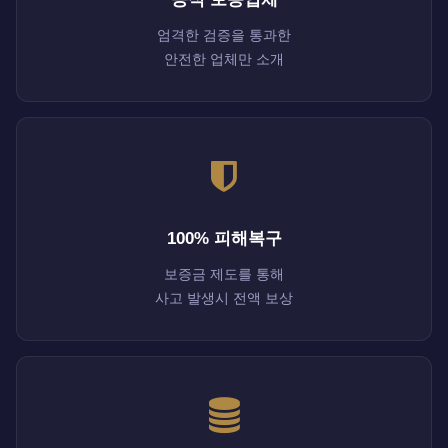
엄격한 검증을 통과한
안전한 업체만 소개
100% 피해복구
보증금 제도를 통해
사고 발생시 전액 보상