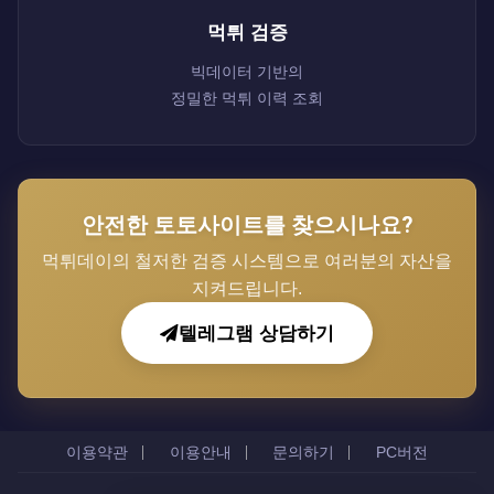
먹튀 검증
빅데이터 기반의
정밀한 먹튀 이력 조회
안전한 토토사이트를 찾으시나요?
먹튀데이의 철저한 검증 시스템으로 여러분의 자산을
지켜드립니다.
텔레그램 상담하기
이용약관
이용안내
문의하기
PC버전