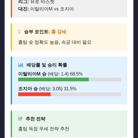
리그:
유로 바스켓
대진:
이탈리아M vs 조지아
승부 포인트:
홈 강세
홈팀 슛 정확도 높음, 속공 대비 필요
배당률 및 승리 확률
이탈리아M 승
(배당: 1.4) 68.5%
조지아 승
(배당: 3.05) 31.5%
추천 전략
홈팀 득점 우세 전략 추천