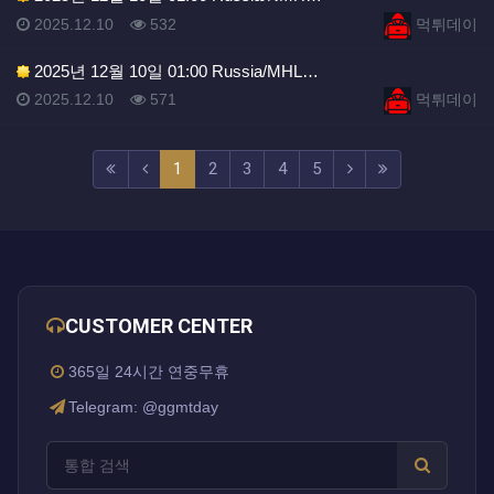
등록일
조회
등록자
2025.12.10
532
먹튀데이
2025년 12월 10일 01:00 Russia/MHL…
등록일
조회
등록자
2025.12.10
571
먹튀데이
(current)
(next)
(last)
1
2
3
4
5
CUSTOMER CENTER
365일 24시간 연중무휴
Telegram: @ggmtday