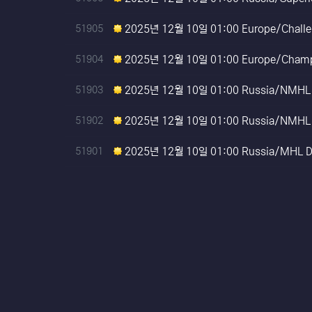
번호
51905
2025년 12월 10일 01:00 Europe/Challen
번호
51904
2025년 12월 10일 01:00 Europe/Cha
번호
51903
2025년 12월 10일 01:00 Russia/NMHL 
번호
51902
2025년 12월 10일 01:00 Russia/NMHL A
번호
51901
2025년 12월 10일 01:00 Russia/MHL D