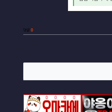
관련자료
댓글
0