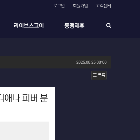
로그인
회원가입
고객센터
라이브스코어
동맹제휴
작성일
2025.08.25 08:00
목록
인디애나 피버 분