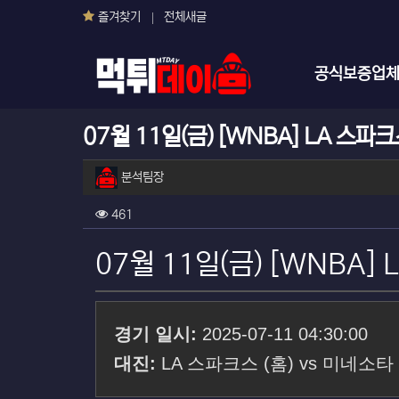
즐겨찾기
전체새글
메인 메뉴
공식보증업
07월 11일(금) [WNBA] LA 스파
작성자 정보
작성
분석팀장
컨텐츠 정보
조회
461
본문
07월 11일(금) [WNBA]
경기 일시:
2025-07-11 04:30:00
대진:
LA 스파크스 (홈) vs 미네소타 