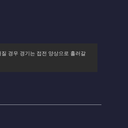
터질 경우 경기는 접전 양상으로 흘러갈