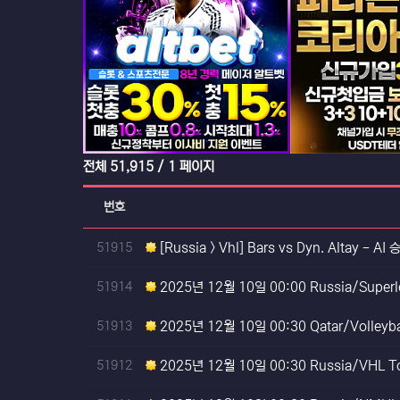
등록일
전체
51,915
/ 1 페이지
번호
번호
51915
[Russia > Vhl] Bars vs Dyn. Altay 
등록일
번호
51914
2025년 12월 10일 00:00 Russia/Super
번호
51913
2025년 12월 10일 00:30 Qatar/Volleybal
번호
51912
2025년 12월 10일 00:30 Russia/VHL To