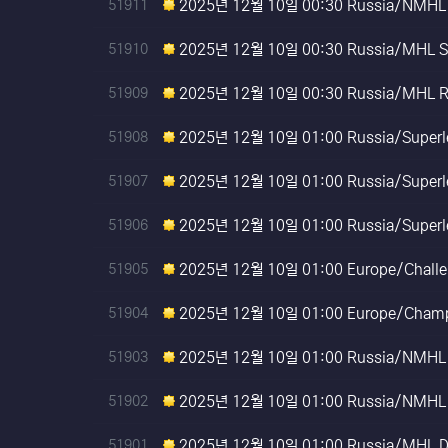
번호
51911
2025년 12월 10일 00:30 Russia/NMHL 
번호
51910
2025년 12월 10일 00:30 Russia/MHL Sp
번호
51909
2025년 12월 10일 00:30 Russia/MHL Re
번호
51908
2025년 12월 10일 01:00 Russia/Superl
번호
51907
2025년 12월 10일 01:00 Russia/Superle
번호
51906
2025년 12월 10일 01:00 Russia/Superle
번호
51905
2025년 12월 10일 01:00 Europe/Challen
번호
51904
2025년 12월 10일 01:00 Europe/Cha
번호
51903
2025년 12월 10일 01:00 Russia/NMHL 
번호
51902
2025년 12월 10일 01:00 Russia/NMHL A
번호
51901
2025년 12월 10일 01:00 Russia/MHL D