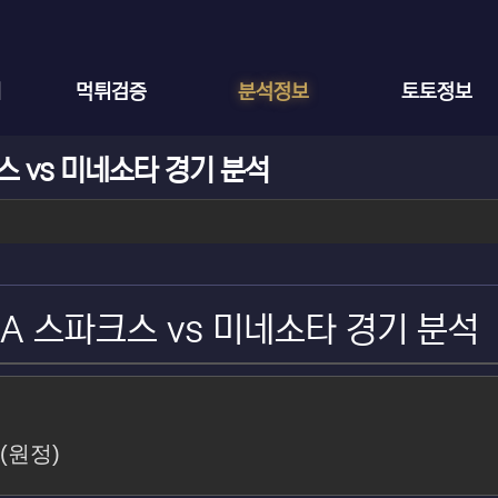
체
먹튀검증
분석정보
토토정보
크스 vs 미네소타 경기 분석
 LA 스파크스 vs 미네소타 경기 분석
(원정)