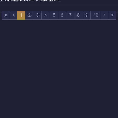
(current)
(next)
(la
1
2
3
4
5
6
7
8
9
10