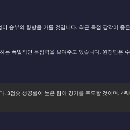
이 승부의 향방을 가를 것입니다. 최근 득점 감각이 좋
기록하는 폭발적인 득점력을 보여주고 있습니다. 원정팀은 
. 3점슛 성공률이 높은 팀이 경기를 주도할 것이며, 4