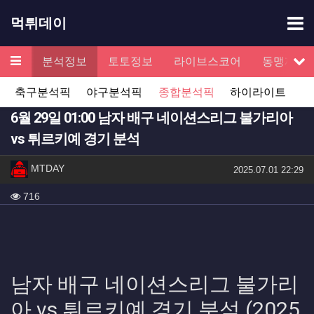
기
먹튀데이
메뉴
검증
분석정보
토토정보
라이브스코어
동맹제휴
서
축구분석픽
야구분석픽
종합분석픽
하이라이트
6월 29일 01:00 남자 배구 네이션스리그 불가리아
vs 튀르키예 경기 분석
작성자 정보
작성
MTDAY
작성일
2025.07.01 22:29
컨텐츠 정보
조회
716
본문
남자 배구 네이션스리그 불가리
아 vs 튀르키예 경기 분석 (2025