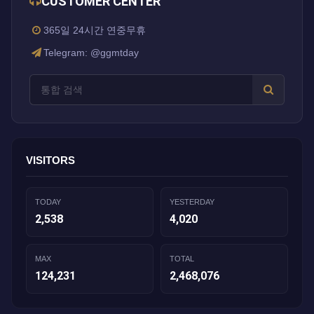
CUSTOMER CENTER
365일 24시간 연중무휴
Telegram: @ggmtday
VISITORS
TODAY
YESTERDAY
2,538
4,020
MAX
TOTAL
124,231
2,468,076