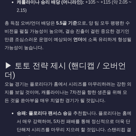
캐롤라이나 승리 배당 (머니라인):
+105 ~ +115 (약 2.05 ~
2.15)
총 득점 오버/언더 배당은
5.5골 기준
으로, 양 팀 모두 팽팽한 수
비전을 펼칠 가능성이 높으며, 결승 진출이 걸린 중요한 경기인
만큼 조심스러운 운영이 예상되어
언더
에 소폭 유리하게 형성될
가능성이 높습니다.
▶ 토토 전략 제시 (핸디캡 / 오버언
더)
오늘 경기는 플로리다가 홈에서 시리즈를 마무리하려는 강한 의
지를 보일 것이며, 캐롤라이나는 7차전을 향한 생존을 위해 모
든 것을 쏟아부을 매우 치열한 경기가 될 것입니다.
승패:
플로리다 팬서스 승
을 추천합니다. 플로리다는 홈에
서 매우 강력하며, 5차전 패배를 통해 정신적으로 더욱 단
단해져 시리즈를 마무리 지으려 할 것입니다. 스탠리컵 결