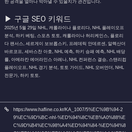
한 공격을 얼마나 막아낼 수 있을지가 관건입니다.
▶ 구글 SEO 키워드
2025년 5월 29일 NHL, 캐롤라이나 플로리다, NHL 플레이오프
분석, 하키 베팅, 스포츠 토토, 캐롤라이나 허리케인스, 플로리
다 팬서스, 세르게이 보브롭스키, 프레데릭 안데르센, 알렉산더
바르코프, 세바스찬 아호, NHL 예측, 하키 승패 예측, NHL 배당
률, 아메라칸 에어라인스 아레나, NHL 컨퍼런스 결승, 스탠리컵
플레이오프, NHL 경기 분석, 토토 가이드, NHL 오버언더, NHL
전문가, 하키 토토.
관련자료
https://www.hafline.co.kr/KA_1007/5%EC%9B%94-2
9%EC%9D%BC-nhl-%ED%94%8C%EB%A0%88%E
C%9D%B4%EC%98%A4%ED%94%84-%ED%94%8