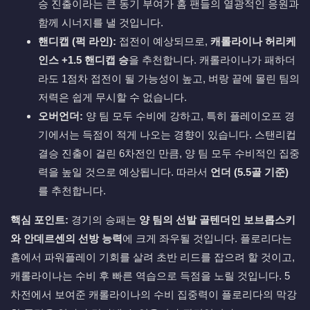
승 진출이라는 큰 동기 부여가 홈 팬들의 열광적인 응원과
함께 시너지를 낼 것입니다.
핸디캡 (퍽 라인):
접전이 예상되므로,
캐롤라이나 허리케
인스 +1.5 핸디캡 승
을 추천합니다. 캐롤라이나가 패하더
라도 1점차 접전이 될 가능성이 높고, 벼랑 끝에 몰린 팀의
저력은 쉽게 무시할 수 없습니다.
오버언더:
양 팀 모두 수비에 강하고, 특히 플레이오프 경
기에서는 득점이 적게 나오는 경향이 있습니다. 스탠리컵
결승 진출이 걸린 6차전인 만큼, 양 팀 모두 수비적인 집중
력을 높일 것으로 예상됩니다. 따라서
언더 (5.5골 기준)
를 추천합니다.
핵심 포인트:
경기의 승패는
양 팀의 선발 골텐더인 보브롭스키
와 안데르센의 선방 능력
에 크게 좌우될 것입니다. 플로리다는
홈에서 파워플레이 기회를 살려 초반 리드를 잡으려 할 것이고,
캐롤라이나는 수비 후 빠른 역습으로 득점을 노릴 것입니다. 5
차전에서 보여준 캐롤라이나의 수비 집중력이 플로리다의 막강