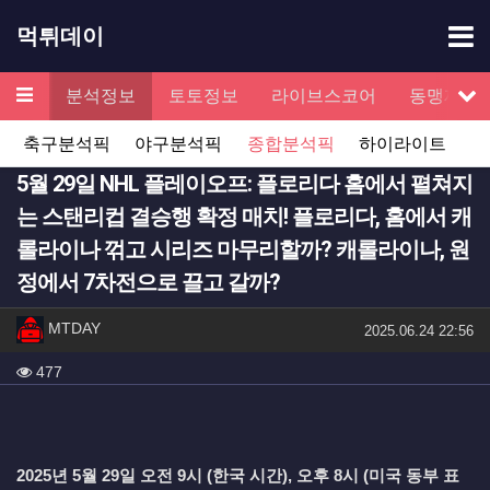
기
먹튀데이
메뉴
검증
분석정보
토토정보
라이브스코어
동맹제휴
서
축구분석픽
야구분석픽
종합분석픽
하이라이트
5월 29일 NHL 플레이오프: 플로리다 홈에서 펼쳐지
는 스탠리컵 결승행 확정 매치! 플로리다, 홈에서 캐
롤라이나 꺾고 시리즈 마무리할까? 캐롤라이나, 원
정에서 7차전으로 끌고 갈까?
작성자 정보
작성
MTDAY
작성일
2025.06.24 22:56
컨텐츠 정보
조회
477
본문
2025년 5월 29일 오전 9시 (한국 시간), 오후 8시 (미국 동부 표