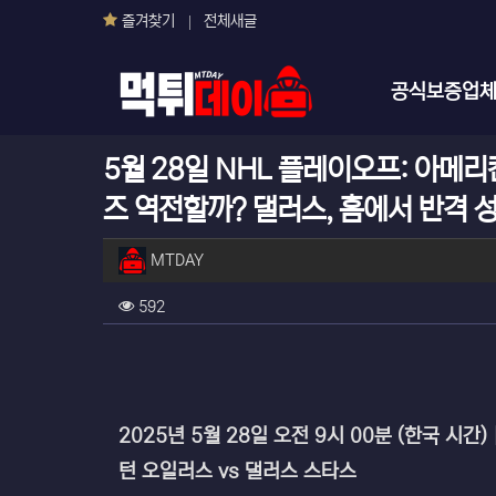
즐겨찾기
전체새글
메인 메뉴
공식보증업
5월 28일 NHL 플레이오프: 아메
즈 역전할까? 댈러스, 홈에서 반격 
작성자 정보
작성
MTDAY
컨텐츠 정보
조회
592
본문
2025년 5월 28일 오전 9시 00분 (한국 시간) 
턴 오일러스 vs 댈러스 스타스