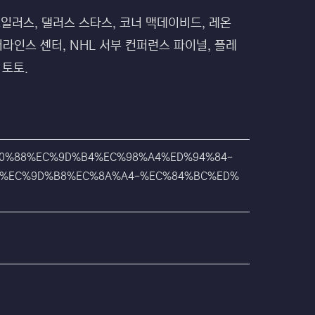
 오일러스, 댈러스 스타스, 코너 맥데이비드, 레온
어라인스 센터, NHL 서부 컨퍼런스 파이널, 플레
 토토.
EB%A0%88%EC%9D%B4%EC%98%A4%ED%94%84-
C%EC%9D%B8%EC%8A%A4-%EC%84%BC%ED%