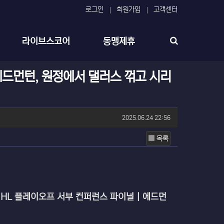
로그인
회원가입
고객센터
라이브스코어
동맹제휴
에드먼턴, 원정에서 댈러스 꺾고 시리
작성일
2025.06.24 22:56
목록
) | NHL 플레이오프 서부 컨퍼런스 파이널 | 에드먼