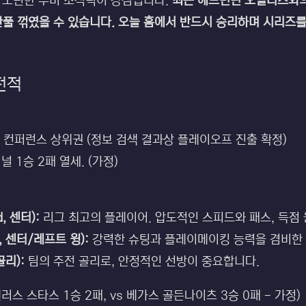
 노련한 수비 조직력이 강점입니다.
최근 에드먼턴 오일러스와의
풀 꺾였을 수 있습니다. 오늘 홈에서 반드시 승리하며 시리즈를
 전적
 컨퍼런스 상위권 (정보 검색 결과상 플레이오프 진출 확정)
 1승 2패 열세. (가정)
, 센터):
리그 최고의 플레이어. 압도적인 스피드와 패스, 득점
l, 센터/레프트 윙):
강력한 슈팅과 플레이메이킹 능력을 겸비한 
골리):
팀의 주전 골리로, 안정적인 선방이 중요합니다.
 댈러스 스타스 1승 2패, vs 베가스 골든나이츠 3승 0패 - 가정)