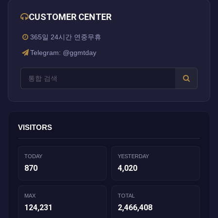
CUSTOMER CENTER
365일 24시간 연중무휴
Telegram: @ggmtday
VISITORS
TODAY
YESTERDAY
870
4,020
MAX
TOTAL
124,231
2,466,408