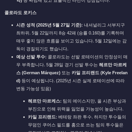
약)
등 짜임새 있고 효율적인 타선이 강점입니다.
콜로라도 로키스
시즌 성적 (2025년 5월 27일 기준):
내셔널리그 서부지구
최하위. 5월 22일까지 8승 42패 (승률 0.160)를 기록하며
매우 좋지 않은 흐름을 보이고 있습니다. 5월 12일에는 감
독이 경질되기도 했습니다.
예상 선발 투수:
콜로라도는 선발 로테이션의 안정성이 매
우 부족합니다. 5월 28일 경기 선발 투수는
헤르만 마르케
스 (German Márquez)
또는
카일 프리랜드 (Kyle Freelan
d)
등이 예상됩니다. (2025년 시즌 실제 로테이션에 따라
변동 가능성 있음)
헤르만 마르케스:
팀의 에이스지만, 올 시즌 부상과
부진으로 인해 위력을 잃었을 가능성이 높습니다.
카일 프리랜드:
베테랑 좌완 투수. 하지만 투수들의
무덤인 쿠어스 필드를 홈으로 쓰는 팀의 투수들은