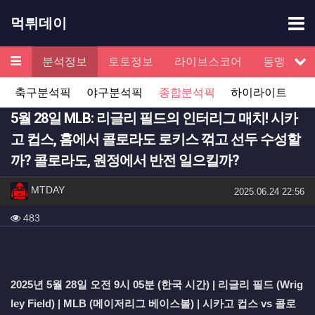
기
먹튀데이
메뉴
검증
분석정보
토토정보
라이브스코어
동맹제휴
서
축구분석픽
야구분석픽
종합분석픽
하이라이트
5월 28일 MLB: 리글리 필드의 인터리그 매치! 시카
고 컵스, 홈에서 콜로라도 로키스 꺾고 선두 수성할
까? 콜로라도, 원정에서 반전 일으킬까?
작성자 정보
작성
MTDAY
작성일
2025.06.24 22:56
컨텐츠 정보
조회
483
본문
2025년 5월 28일 오전 9시 05분 (한국 시간) | 리글리 필드 (Wrig
ley Field) | MLB (메이저리그 베이스볼) | 시카고 컵스 vs 콜로