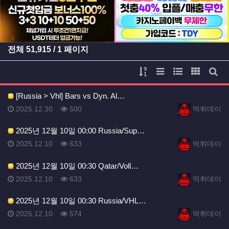
전체
51,915
/ 1 페이지
게시물 정렬
리스트 스타일
웹진 스타일
갤러리 
게시
[Russia > Vhl] Bars vs Dyn. Al…
등록일
등록일
등록일
조회
등록자
2025.12.30
500
먹튀데이
2025년 12월 10일 00:00 Russia/Sup…
등록일
조회
등록자
2025.12.10
633
먹튀데이
2025년 12월 10일 00:30 Qatar/Voll…
등록일
조회
등록자
2025.12.10
633
먹튀데이
2025년 12월 10일 00:30 Russia/VHL…
등록일
조회
등록자
2025.12.10
574
먹튀데이