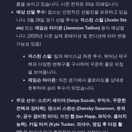
름을 보이고 있습니다. 시즌 전적은 33승 21패입니다.
예상 선발 투수:
컵스는 안정적인 선발진을 보유하고 있습
니다. 5월 28일 경기 선발 투수는
저스틴 스틸 (Justin Ste
ele)
또는
제임슨 타이욘 (Jameson Taillon)
등이 예상됩
니다. (2025년 시즌 실제 로테이션 및 컨디션에 따라 변동
가능성 있음)
저스틴 스틸:
팀의 에이스급 좌완 투수. 뛰어난 제구
력과 다양한 변화구를 구사하며 꾸준히 좋은 피칭
을 보여줍니다.
제임슨 타이욘:
직전 경기에서 콜로라도를 상대로
호투하며 승리 투수가 되었습니다.
주요 선수:
스즈키 세이야 (Seiya Suzuki, 우익수, 꾸준한
컨택과 장타력)
,
댄스비 스완슨 (Dansby Swanson, 유격
수, 공수 겸비한 리더)
,
이안 햅 (Ian Happ, 좌익수, 클러치
능력)
,
카일 터커 (Kyle Tucker, 외야수, 영입 후 타점 활