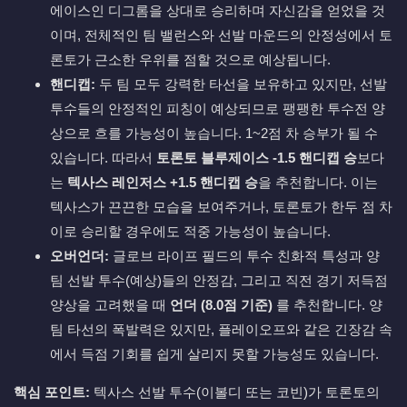
에이스인 디그롬을 상대로 승리하며 자신감을 얻었을 것
이며, 전체적인 팀 밸런스와 선발 마운드의 안정성에서 토
론토가 근소한 우위를 점할 것으로 예상됩니다.
핸디캡:
두 팀 모두 강력한 타선을 보유하고 있지만, 선발
투수들의 안정적인 피칭이 예상되므로 팽팽한 투수전 양
상으로 흐를 가능성이 높습니다. 1~2점 차 승부가 될 수
있습니다. 따라서
토론토 블루제이스 -1.5 핸디캡 승
보다
는
텍사스 레인저스 +1.5 핸디캡 승
을 추천합니다. 이는
텍사스가 끈끈한 모습을 보여주거나, 토론토가 한두 점 차
이로 승리할 경우에도 적중 가능성이 높습니다.
오버언더:
글로브 라이프 필드의 투수 친화적 특성과 양
팀 선발 투수(예상)들의 안정감, 그리고 직전 경기 저득점
양상을 고려했을 때
언더 (8.0점 기준)
를 추천합니다. 양
팀 타선의 폭발력은 있지만, 플레이오프와 같은 긴장감 속
에서 득점 기회를 쉽게 살리지 못할 가능성도 있습니다.
핵심 포인트:
텍사스 선발 투수(이볼디 또는 코빈)가 토론토의