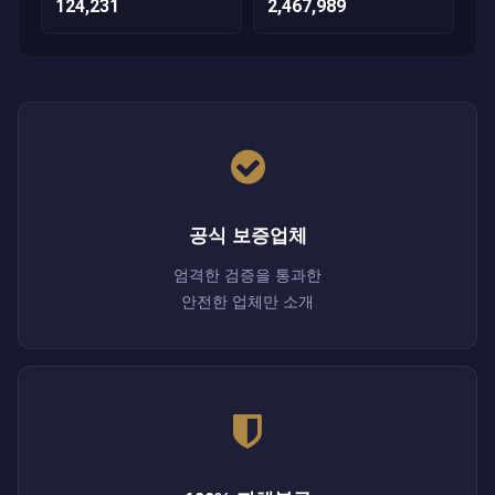
124,231
2,467,989
공식 보증업체
엄격한 검증을 통과한
안전한 업체만 소개