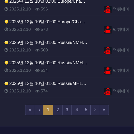
2025년 12월 10일 01:00 Europe/Cha…
등록일
조회
등록자
2025.12.10
596
먹튀데이
2025년 12월 10일 01:00 Europe/Cha…
등록일
조회
등록자
2025.12.10
573
먹튀데이
2025년 12월 10일 01:00 Russia/NMH…
등록일
조회
등록자
2025.12.10
560
먹튀데이
2025년 12월 10일 01:00 Russia/NMH…
등록일
조회
등록자
2025.12.10
534
먹튀데이
2025년 12월 10일 01:00 Russia/MHL…
등록일
조회
등록자
2025.12.10
574
먹튀데이
(current)
(next)
(last)
1
2
3
4
5