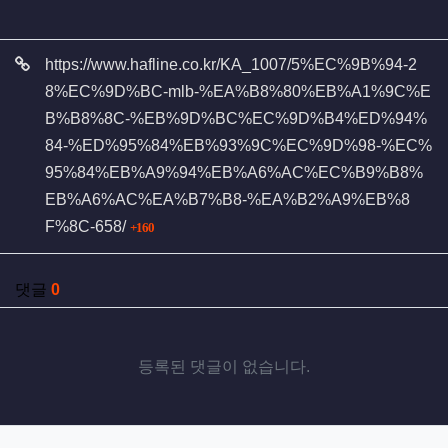
관련자료
https://www.hafline.co.kr/KA_1007/5%EC%9B%94-2
8%EC%9D%BC-mlb-%EA%B8%80%EB%A1%9C%E
B%B8%8C-%EB%9D%BC%EC%9D%B4%ED%94%
84-%ED%95%84%EB%93%9C%EC%9D%98-%EC%
95%84%EB%A9%94%EB%A6%AC%EC%B9%B8%
EB%A6%AC%EA%B7%B8-%EA%B2%A9%EB%8
회 연결
F%8C-658/
160
댓글
0
등록된 댓글이 없습니다.