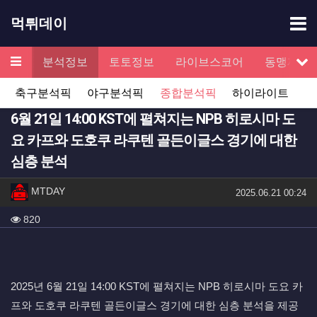
기
먹튀데이
메뉴
검증
분석정보
토토정보
라이브스코어
동맹제휴
서
축구분석픽
야구분석픽
종합분석픽
하이라이트
6월 21일 14:00 KST에 펼쳐지는 NPB 히로시마 도
요 카프와 도호쿠 라쿠텐 골든이글스 경기에 대한
심층 분석
작성자 정보
작성
MTDAY
작성일
2025.06.21 00:24
컨텐츠 정보
조회
820
본문
2025년 6월 21일 14:00 KST에 펼쳐지는 NPB 히로시마 도요 카
프와 도호쿠 라쿠텐 골든이글스 경기에 대한 심층 분석을 제공