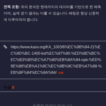
면책 조항:
위의 분석은 현재까지의 데이터를 기반으로 한 예측
이며, 실제 경기 결과는 다를 수 있습니다. 베팅은 항상 신중하
게 이루어져야 합니다.
관련자료
https://www.kaov.org/KA_1003/6%EC%9B%94-21%E
C%9D%BC-1400-kst%EC%97%90-%ED%8E%BC%
EC%B3%90%EC%A7%80%EB%8A%94-npb-%ED%
9E%88%EB%A1%9C%EC%8B%9C%EB%A7%88-%
회 연결
EB%8F%84%EC%9A%94/
216
댓글
0
등록된 댓글이 없습니다.