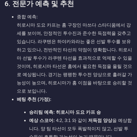
6. 전문가 예측 및 추천
종합 예측:
히로시마 도요 카프는 홈 구장인 마쓰다 스타디움에서 강
세를 보이며, 안정적인 투수진과 준수한 득점력을 갖추고
있습니다. 라쿠텐은 하야카와라는 좋은 선발 투수를 보유
하고 있으나, 전반적인 타선의 약점이 명확합니다. 히로시
마 선발 투수가 라쿠텐 타선을 효과적으로 억제할 수 있을
것이며, 히로시마 타선은 홈에서 필요한 득점을 올릴 것으
로 예상됩니다. 경기는 팽팽한 투수전 양상으로 흘러갈 가
능성이 높으며, 히로시마가 홈 이점을 바탕으로 승리할 것
으로 보입니다.
베팅 추천 (가정):
승리팀 예측:
히로시마 도요 카프 승
예상 스코어:
4
:
2
,
3
:
1
와 같이
저득점 양상
을 예상합
니다. 양 팀 타선이 모두 폭발적이지 않고, 선발 투
수들이 호투할 가능성이 높기 때문입니다.