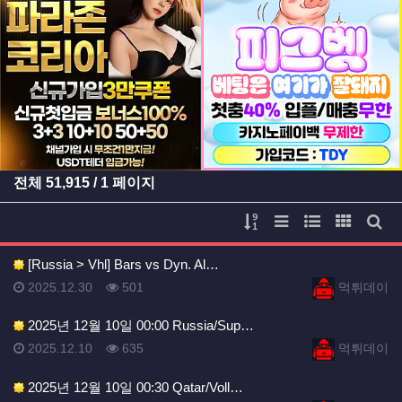
등록일
등록일
전체
51,915
/ 1 페이지
게시물 정렬
리스트 스타일
웹진 스타일
갤러리 
게시
[Russia > Vhl] Bars vs Dyn. Al…
등록일
등록일
등록일
조회
등록자
2025.12.30
501
먹튀데이
2025년 12월 10일 00:00 Russia/Sup…
등록일
조회
등록자
2025.12.10
635
먹튀데이
2025년 12월 10일 00:30 Qatar/Voll…