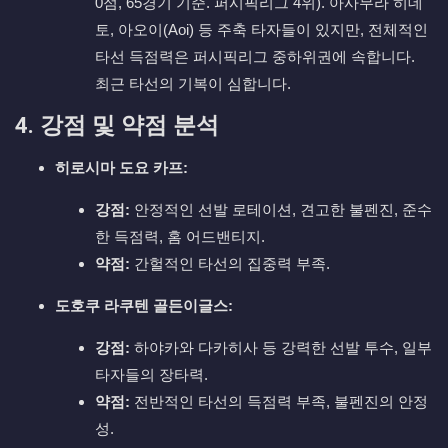
0점, 65경기 기준. 퍼시픽리그 4위). 아사무라 히데
토, 아오이(Aoi) 등 주축 타자들이 있지만, 전체적인
타선 득점력은 퍼시픽리그 중하위권에 속합니다.
최근 타선의 기복이 심합니다.
4. 강점 및 약점 분석
히로시마 도요 카프:
강점:
안정적인 선발 로테이션, 견고한 불펜진, 준수
한 득점력, 홈 어드밴티지.
약점:
간헐적인 타선의 집중력 부족.
도호쿠 라쿠텐 골든이글스:
강점:
하야카와 다카히사 등 강력한 선발 투수, 일부
타자들의 장타력.
약점:
전반적인 타선의 득점력 부족, 불펜진의 안정
성.