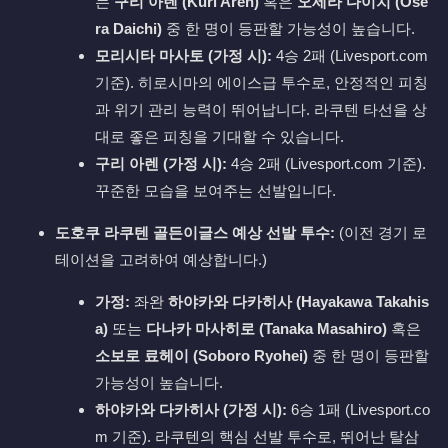
는
구리 아렌 (Kuri Aren)
혹은
오세라 다이치 (Ose
ra Daichi)
중 한 명이 등판할 가능성이 높습니다.
모리시타 마사토 (가정 시):
4승 2패 (Livesport.com
기준). 히로시마의 에이스급 투수로, 안정적인 피칭
과 위기 관리 능력이 뛰어납니다. 라쿠텐 타선을 상
대로 좋은 피칭을 기대할 수 있습니다.
구리 아렌 (가정 시):
4승 2패 (Livesport.com 기준).
꾸준한 모습을 보여주는 선발입니다.
도호쿠 라쿠텐 골든이글스 예상 선발 투수:
(이전 경기 로
테이션을 고려하여 예상합니다.)
가정:
좌완
하야카와 다카히사 (Hayakawa Takahis
a)
또는
다나카 마사히로 (Tanaka Masahiro)
혹은
소보로 료헤이 (Soboro Ryohei)
중 한 명이 등판할
가능성이 높습니다.
하야카와 다카히사 (가정 시):
6승 1패 (Livesport.co
m 기준). 라쿠텐의 핵심 선발 투수로, 뛰어난 탈삼