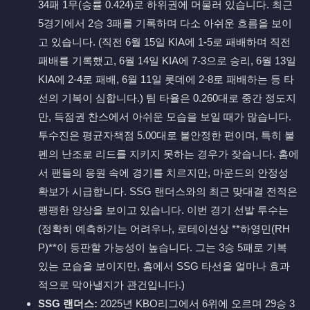
34패 1무(승률 0.424)로 하위권에 머물러 있습니다. 최근
5경기에서 2승 3패를 기록하며 다소 아쉬운 흐름을 보이
고 있습니다. (직전 6월 15일 KIA에 1-5로 패배하며 직전
패배를 기록했고, 6월 14일 KIA에 7-3으로 승리, 6월 13일
KIA에 2-4로 패배, 6월 11일 롯데에 2-8로 패배하는 등 타
선의 기복이 심합니다.) 팀 타율은 0.260대로 중간 정도지
만, 득점권 찬스에서 아쉬운 모습을 보일 때가 많습니다.
투수진은 평균자책점 5.00대로 불안정한 편이며, 특히 불
펜의 난조로 리드를 지키지 못하는 경우가 잦습니다. 홈에
서 팬들의 응원 속에 경기를 치르지만, 마운드의 안정성
확보가 시급합니다. SSG 랜더스와의 최근 맞대결 전적은
팽팽한 양상을 보이고 있습니다. 이번 경기 선발 투수는
(정확히 예측하기는 어려우나, 로테이션상 **하영민(RH
P)**이 등판할 가능성이 높습니다. 그는 3승 5패로 기복
있는 모습을 보이지만, 홈에서 SSG 타선을 얼마나 효과
적으로 막아낼지가 관건입니다.)
SSG 랜더스:
2025년 KBO리그에서 6위에 오르며 29승 3