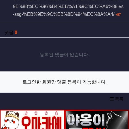
9E%88%EC%96%B4%EB%A1%9C%EC%A6%88-vs
회 
-ssg-%EB%9E%9C%EB%8D%94%EC%8A%A4/
87
댓글
0
등록된 댓글이 없습니다.
로그인한 회원만 댓글 등록이 가능합니다.
목록