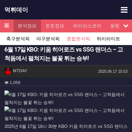
기
먹튀데이
메뉴
검증
분석정보
토토정보
라이브스코어
동맹제휴
서
축구분석픽
야구분석픽
종합분석픽
하이라이트
6월 17일 KBO: 키움 히어로즈 vs SSG 랜더스 – 고
척돔에서 펼쳐지는 불꽃 튀는 승부!
작성자 정보
작성
MTDAY
작성일
2025.06.17 15:53
컨텐츠 정보
조회
1,059
본문
2025년 6월 17일 18시 30분 KBO 키움 히어로즈 vs SSG 랜더스