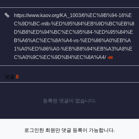
관련자료
https://www.kaov.org/KA_1003/6%EC%9B%94-16%E
C%9D%BC-mlb-%ED%95%84%EB%9D%BC%EB%8
D%B8%ED%94%BC%EC%95%84-%ED%95%84%E
B%A6%AC%EC%8A%A4-vs-%ED%86%A0%EB%A
1%A0%ED%86%A0-%EB%B8%94%EB%A3%A8%E
회 연결
C%A0%9C%EC%9D%B4%EC%8A%A4/
80
댓글
0
등록된 댓글이 없습니다.
로그인한 회원만 댓글 등록이 가능합니다.