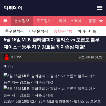
기
먹튀데이
메뉴
검증
분석정보
토토정보
라이브스코어
동맹제휴
서
축구분석픽
야구분석픽
종합분석픽
하이라이트
6월 16일 MLB: 필라델피아 필리스 vs 토론토 블루
제이스 – 동부 지구 강호들의 자존심 대결!
작성자 정보
작성
MTDAY
작성일
2025.06.16 01:22
컨텐츠 정보
조회
739
본문
2025년 6월 16일 02시 35분 MLB 필라델피아 필리스 vs 토론토