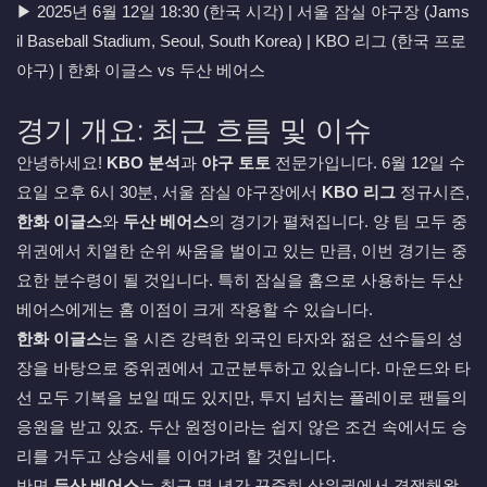
▶ 2025년 6월 12일 18:30 (한국 시각) | 서울 잠실 야구장 (Jams
il Baseball Stadium, Seoul, South Korea) | KBO 리그 (한국 프로
야구) | 한화 이글스 vs 두산 베어스
경기 개요: 최근 흐름 및 이슈
안녕하세요!
KBO 분석
과
야구 토토
전문가입니다. 6월 12일 수
요일 오후 6시 30분, 서울 잠실 야구장에서
KBO 리그
정규시즌,
한화 이글스
와
두산 베어스
의 경기가 펼쳐집니다. 양 팀 모두 중
위권에서 치열한 순위 싸움을 벌이고 있는 만큼, 이번 경기는 중
요한 분수령이 될 것입니다. 특히 잠실을 홈으로 사용하는 두산
베어스에게는 홈 이점이 크게 작용할 수 있습니다.
한화 이글스
는 올 시즌 강력한 외국인 타자와 젊은 선수들의 성
장을 바탕으로 중위권에서 고군분투하고 있습니다. 마운드와 타
선 모두 기복을 보일 때도 있지만, 투지 넘치는 플레이로 팬들의
응원을 받고 있죠. 두산 원정이라는 쉽지 않은 조건 속에서도 승
리를 거두고 상승세를 이어가려 할 것입니다.
반면
두산 베어스
는 최근 몇 년간 꾸준히 상위권에서 경쟁해왔