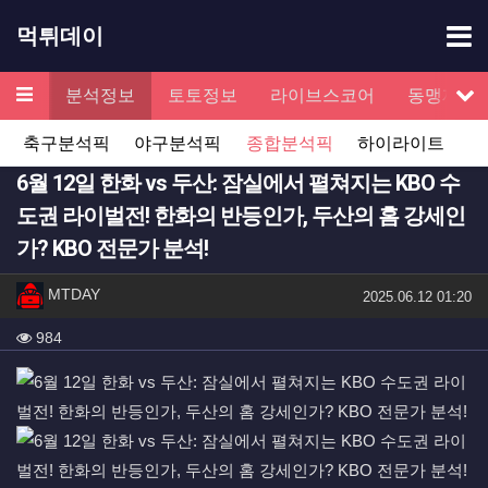
기
먹튀데이
메뉴
검증
분석정보
토토정보
라이브스코어
동맹제휴
서
축구분석픽
야구분석픽
종합분석픽
하이라이트
6월 12일 한화 vs 두산: 잠실에서 펼쳐지는 KBO 수
도권 라이벌전! 한화의 반등인가, 두산의 홈 강세인
가? KBO 전문가 분석!
작성자 정보
작성
MTDAY
작성일
2025.06.12 01:20
컨텐츠 정보
조회
984
본문