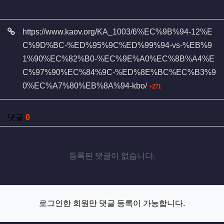
관련자료
https://www.kaov.org/KA_1003/6%EC%9B%94-12%E
C%9D%BC-%ED%95%9C%ED%99%94-vs-%EB%9
1%90%EC%82%B0-%EC%9E%A0%EC%8B%A4%E
C%97%90%EC%84%9C-%ED%8E%BC%EC%B3%9
회 연결
0%EC%A7%80%EB%8A%94-kbo/
271
댓글
0
등록된 댓글이 없습니다.
로그인한 회원만 댓글 등록이 가능합니다.