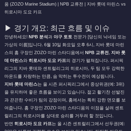
움 (ZOZO Marine Stadium) | NPB 교류전 | 지바 롯데 마린스 vs
히로시마 도요 카프
▶ 경기 개요: 최근 흐름 및 이슈
안녕하세요!
NPB 분석
과
야구 토토
전문가 [당신의 닉네임 또는
가상의 이름]입니다. 6월 10일 화요일 오후 6시, 지바 롯데 마린
스의 홈 구장인 ZOZO 마린 스타디움에서
NPB 교류전
,
지바 롯
데 마린스
와
히로시마 도요 카프
의 경기가 펼쳐집니다. 퍼시픽
리그의 지바 롯데와 센트럴리그의 히로시마, 두 팀 모두 강력한
마운드를 자랑하는 만큼, 숨 막히는 투수전이 예상됩니다.
지바 롯데 마린스
는 올 시즌 퍼시픽리그에서 중상위권(예: 3위)
을 유지하며 좋은 흐름을 보이고 있습니다. 젊고 활기찬 선발진
과 끈끈한 수비가 팀의 강점이며, 홈에서는 특히 강한 면모를 보
여줍니다. 홈 구장인 ZOZO 마린 스타디움의 이점을 살려 센트
럴리그의 히로시마를 상대로 승리를 거두려 할 것입니다.
반면
히로시마 도요 카프
는 올 시즌 센트럴리그에서 선두권(예: