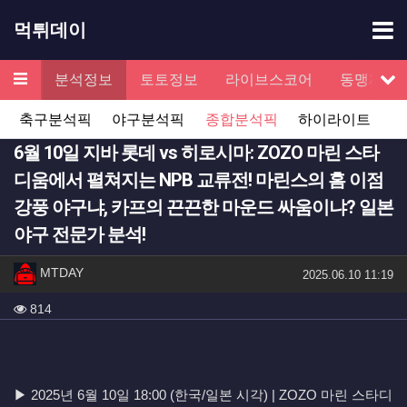
기
먹튀데이
메뉴
검증
분석정보
토토정보
라이브스코어
동맹제휴
서
축구분석픽
야구분석픽
종합분석픽
하이라이트
6월 10일 지바 롯데 vs 히로시마: ZOZO 마린 스타
디움에서 펼쳐지는 NPB 교류전! 마린스의 홈 이점
강풍 야구냐, 카프의 끈끈한 마운드 싸움이냐? 일본
야구 전문가 분석!
작성자 정보
작성
MTDAY
작성일
2025.06.10 11:19
컨텐츠 정보
조회
814
본문
▶ 2025년 6월 10일 18:00 (한국/일본 시각) | ZOZO 마린 스타디