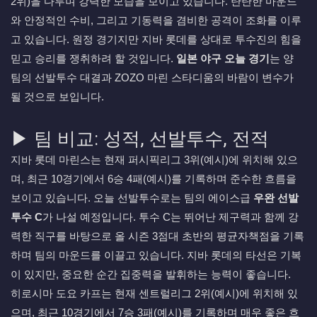
2위)을 다투며 강력한 모습을 보이고 있습니다. 탄탄한 마운드
와 안정적인 수비, 그리고 기동력을 겸비한 공격이 조화를 이루
고 있습니다. 원정 경기지만 지바 롯데를 상대로 투수진의 힘을
믿고 승리를 쟁취하려 할 것입니다.
일본 야구 오늘 경기
는 양
팀의 선발투수 대결과 ZOZO 마린 스타디움의 바람이 변수가
될 것으로 보입니다.
▶ 팀 비교: 성적, 선발투수, 전적
지바 롯데 마린스는 현재 퍼시픽리그 3위(예시)에 위치해 있으
며, 최근 10경기에서 6승 4패(예시)를 기록하며 준수한 흐름을
보이고 있습니다. 오늘 선발투수로는 팀의 에이스급
우완 선발
투수 C
가 나설 예정입니다. 투수 C는 뛰어난 제구력과 함께 강
력한 직구를 바탕으로 올 시즌 3점대 초반의 평균자책점을 기록
하며 팀의 마운드를 이끌고 있습니다. 지바 롯데의 타선은 기복
이 있지만, 중요한 순간 집중력을 발휘하는 능력이 좋습니다.
히로시마 도요 카프는 현재 센트럴리그 2위(예시)에 위치해 있
으며, 최근 10경기에서 7승 3패(예시)를 기록하며 매우 좋은 흐