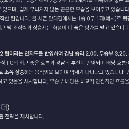
 있으며, 최근 5경기에서 2승 2무 1패(예시)를 기록하며 좋은
 있으며, 쉽게 무너지지 않는 끈끈한 모습을 보여주고 있습니다
작한 팀입니다. 올 시즌 맞대결에서는 1승 0무 1패(예시)로 
최근 팀 조직력과 상승세는 화성이 더 좋은 평가를 받고 있습니다
 팀이라는 인지도를 반영하여 경남 승리 2.00, 무승부 3.20, 
화성 FC의 최근 좋은 흐름과 경남의 부진이 반영되며 배당 흐름
로 소폭 상승
하는 움직임을 보이며 약세가 나타나고 있습니다.
하고 있음을 시사합니다. 무승부 배당은 비교적 안정적인 흐름을
언더)
팅
전략을 제시합니다.