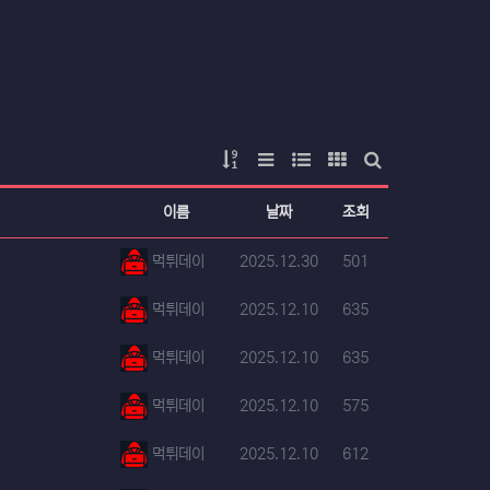
등록일
등록일
게시물 정렬
리스트 스타일
웹진 스타일
갤러리 스타일
게시판 검색
이름
날짜
조회
등록자
등록일
조회
먹튀데이
2025.12.30
501
등록자
등록일
조회
먹튀데이
2025.12.10
635
등록자
등록일
조회
먹튀데이
2025.12.10
635
등록자
등록일
조회
먹튀데이
2025.12.10
575
등록자
등록일
조회
먹튀데이
2025.12.10
612