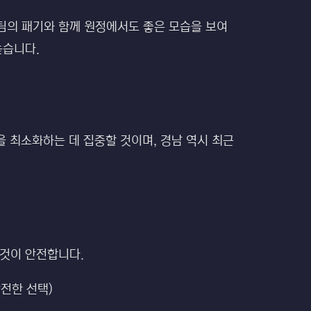
격팀의 패기와 함께 원정에서도 좋은 모습을 보여
높습니다.
 최소화하는 데 집중할 것이며, 경남 역시 최근
 것이 안전합니다.
안전한 선택)