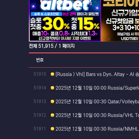
등록일
전체
51,915
/ 1 페이지
번호
번호
51915
[Russia > Vhl] Bars vs Dyn. Altay 
등록일
번호
51914
2025년 12월 10일 00:00 Russia/Super
번호
51913
2025년 12월 10일 00:30 Qatar/Volleybal
번호
51912
2025년 12월 10일 00:30 Russia/VHL To
번호
51911
2025년 12월 10일 00:30 Russia/NMHL 