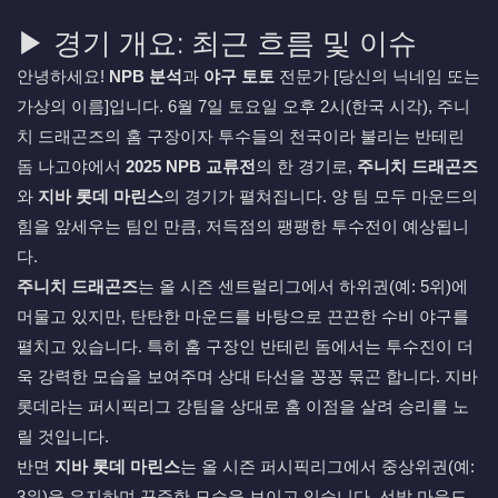
▶ 경기 개요: 최근 흐름 및 이슈
안녕하세요!
NPB 분석
과
야구 토토
전문가 [당신의 닉네임 또는
가상의 이름]입니다. 6월 7일 토요일 오후 2시(한국 시각), 주니
치 드래곤즈의 홈 구장이자 투수들의 천국이라 불리는 반테린
돔 나고야에서
2025 NPB 교류전
의 한 경기로,
주니치 드래곤즈
와
지바 롯데 마린스
의 경기가 펼쳐집니다. 양 팀 모두 마운드의
힘을 앞세우는 팀인 만큼, 저득점의 팽팽한 투수전이 예상됩니
다.
주니치 드래곤즈
는 올 시즌 센트럴리그에서 하위권(예: 5위)에
머물고 있지만, 탄탄한 마운드를 바탕으로 끈끈한 수비 야구를
펼치고 있습니다. 특히 홈 구장인 반테린 돔에서는 투수진이 더
욱 강력한 모습을 보여주며 상대 타선을 꽁꽁 묶곤 합니다. 지바
롯데라는 퍼시픽리그 강팀을 상대로 홈 이점을 살려 승리를 노
릴 것입니다.
반면
지바 롯데 마린스
는 올 시즌 퍼시픽리그에서 중상위권(예:
3위)을 유지하며 꾸준한 모습을 보이고 있습니다. 선발 마운드