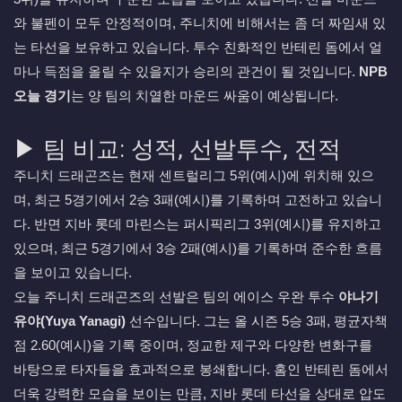
와 불펜이 모두 안정적이며, 주니치에 비해서는 좀 더 짜임새 있
는 타선을 보유하고 있습니다. 투수 친화적인 반테린 돔에서 얼
마나 득점을 올릴 수 있을지가 승리의 관건이 될 것입니다.
NPB
오늘 경기
는 양 팀의 치열한 마운드 싸움이 예상됩니다.
▶ 팀 비교: 성적, 선발투수, 전적
주니치 드래곤즈는 현재 센트럴리그 5위(예시)에 위치해 있으
며, 최근 5경기에서 2승 3패(예시)를 기록하며 고전하고 있습니
다. 반면 지바 롯데 마린스는 퍼시픽리그 3위(예시)를 유지하고
있으며, 최근 5경기에서 3승 2패(예시)를 기록하며 준수한 흐름
을 보이고 있습니다.
오늘 주니치 드래곤즈의 선발은 팀의 에이스 우완 투수
야나기
유야(Yuya Yanagi)
선수입니다. 그는 올 시즌 5승 3패, 평균자책
점 2.60(예시)을 기록 중이며, 정교한 제구와 다양한 변화구를
바탕으로 타자들을 효과적으로 봉쇄합니다. 홈인 반테린 돔에서
더욱 강력한 모습을 보이는 만큼, 지바 롯데 타선을 상대로 압도