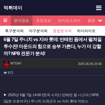
기
먹튀데이
메뉴
검증
분석정보
토토정보
라이브스코어
동맹제휴
서
축구분석픽
야구분석픽
종합분석픽
하이라이트
6월 7일 주니치 vs 지바 롯데: 반테린 돔에서 펼쳐질
투수전! 마운드의 힘으로 승부 가른다, 누가 더 강할
까? NPB 전문가 분석!
작성자 정보
작성
MTDAY
작성일
2025.06.06 23:49
컨텐츠 정보
조회
972
본문
▶ 2025년 6월 7일 14:00 (한국 시각) | 반테린 돔 나고야 | NPB
(일본 프로야구) | 주니치 드래곤즈 vs 지바 롯데 마린스