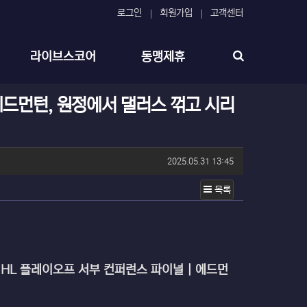
로그인
회원가입
고객센터
라이브스코어
동맹제휴
에드먼턴, 원정에서 댈러스 꺾고 시리
작성일
2025.05.31 13:45
목록
) | NHL 플레이오프 서부 컨퍼런스 파이널 | 에드먼