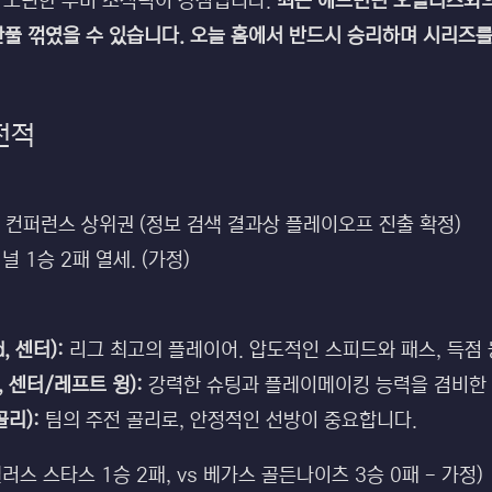
 노련한 수비 조직력이 강점입니다.
최근 에드먼턴 오일러스와의
풀 꺾였을 수 있습니다. 오늘 홈에서 반드시 승리하며 시리즈를
 전적
 컨퍼런스 상위권 (정보 검색 결과상 플레이오프 진출 확정)
 1승 2패 열세. (가정)
, 센터):
리그 최고의 플레이어. 압도적인 스피드와 패스, 득점
l, 센터/레프트 윙):
강력한 슈팅과 플레이메이킹 능력을 겸비한 
골리):
팀의 주전 골리로, 안정적인 선방이 중요합니다.
 댈러스 스타스 1승 2패, vs 베가스 골든나이츠 3승 0패 - 가정)