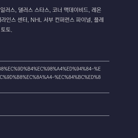
 오일러스, 댈러스 스타스, 코너 맥데이비드, 레온
어라인스 센터, NHL 서부 컨퍼런스 파이널, 플레
 토토.
0%88%EC%9D%B4%EC%98%A4%ED%94%84-%E
C%9D%B8%EC%8A%A4-%EC%84%BC%ED%8