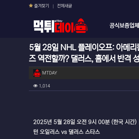
즐겨찾기
전체새글
메인 메뉴
공식보증업
5월 28일 NHL 플레이오프: 아메
즈 역전할까? 댈러스, 홈에서 반격 
작성자 정보
작성
MTDAY
컨텐츠 정보
조회
1,014
본문
2025년 5월 28일 오전 9시 00분 (한국 시간) 
턴 오일러스 vs 댈러스 스타스