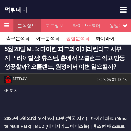
기
먹튀데이
메뉴
검증
분석정보
토토정보
라이브스코어
동맹제휴
서
축구분석픽
야구분석픽
종합분석픽
하이라이트
5월 28일 MLB: 다이킨 파크의 아메리칸리그 서부
지구 라이벌전! 휴스턴, 홈에서 오클랜드 꺾고 반등
성공할까? 오클랜드, 원정에서 이변 일으킬까?
작성자 정보
작성
MTDAY
작성일
2025.05.31 13:45
컨텐츠 정보
조회
613
본문
2025년 5월 28일 오전 9시 10분 (한국 시간) | 다이킨 파크 (Minu
te Maid Park) | MLB (메이저리그 베이스볼) | 휴스턴 애스트로