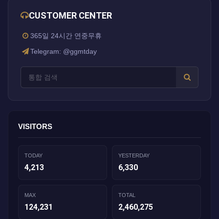
CUSTOMER CENTER
365일 24시간 연중무휴
Telegram: @ggmtday
VISITORS
TODAY
YESTERDAY
4,213
6,330
MAX
TOTAL
124,231
2,460,275