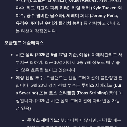
자 리더)
,
요르단 알바레스 (Yordan Alvarez, 지명타자/외
야수, 리그 최고의 파워 히터)
,
카일 터커 (Kyle Tucker, 외
야수, 공수 겸비한 올스타)
,
제레미 페냐 (Jeremy Peña,
유격수, 뛰어난 수비와 클러치 능력)
등 강력하고 깊이 있
는 타선이 강점입니다.
오클랜드 애슬레틱스
시즌 성적 (2025년 5월 27일 기준, 예상):
아메리칸리그 서
부지구 최하위. 최근 10경기에서 3승 7패 정도로 매우 좋
지 않은 흐름을 보이고 있습니다.
예상 선발 투수:
오클랜드는 선발 로테이션이 불안정한 편
입니다. 5월 28일 경기 선발 투수는
루이스 세베리노 (Lui
s Severino)
또는
로스 스티플링 (Ross Stripling)
등이 예
상됩니다. (2025년 시즌 실제 로테이션에 따라 변동 가능
성 있음)
루이스 세베리노:
부상 이력이 많지만, 건강할 때는