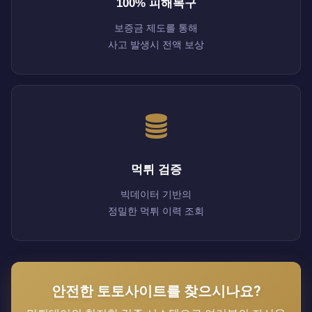
100% 피해복구
보증금 제도를 통해
사고 발생시 전액 보상
먹튀 검증
빅데이터 기반의
정밀한 먹튀 이력 조회
안전한 토토사이트를 찾으시나요?