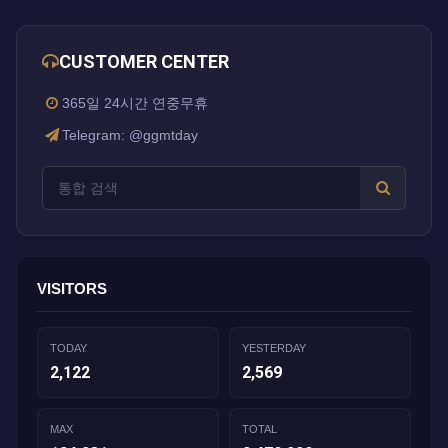
CUSTOMER CENTER
365일 24시간 연중무휴
Telegram: @ggmtday
VISITORS
TODAY
YESTERDAY
2,122
2,569
MAX
TOTAL