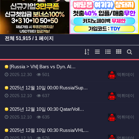
등록일
등록일
전체
51,915
/ 1 페이지
게시물 정렬
리스트 스타일
웹진 스타일
갤러리 
게시
[Russia > Vhl] Bars vs Dyn. Al…
등록일
등록일
등록일
조회
등록자
2025.12.30
501
먹튀데이
2025년 12월 10일 00:00 Russia/Sup…
등록일
조회
등록자
2025.12.10
637
먹튀데이
2025년 12월 10일 00:30 Qatar/Voll…
등록일
조회
등록자
2025.12.10
635
먹튀데이
2025년 12월 10일 00:30 Russia/VHL…
등록일
조회
등록자
2025.12.10
576
먹튀데이