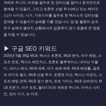
게레로 주니어, 비셋을 필두로 한 강타선을 얼마나 효과적으로
봉쇄할 수 있을지, 그리고 토론토 선발 투수(배싯 또는 베리오
스)가 시미언, 시거, 가르시아를 필두로 한 텍사스의 강타선을
잠재울 수 있을지가 승패를 가를 것입니다. 양 팀 불펜의 승계
투구 능력과 클러치 상황에서의 집중력이 경기 흐름에 큰 영향
을 미칠 수 있습니다.
▶ 구글 SEO 키워드
2025년 5월 28일 MLB, 텍사스 토론토, MLB 분석, 야구 베팅, 스
포츠 토토, 텍사스 레인저스, 토론토 블루제이스, 네이선 이볼
디, 크리스 배싯, MLB 예측, 야구 승패 예측, MLB 배당률, 글로
브 라이프 필드, MLB 선발 투수, 토론토 타선, 텍사스 마운드, 스
포츠 베팅 전략, MLB 경기 분석, 토토 가이드, MLB 오버언더, M
LB 전문가, 야구 토토, 블라디미르 게레로 주니어, 마커스 시미
언, 코리 시거, 보 비셋.