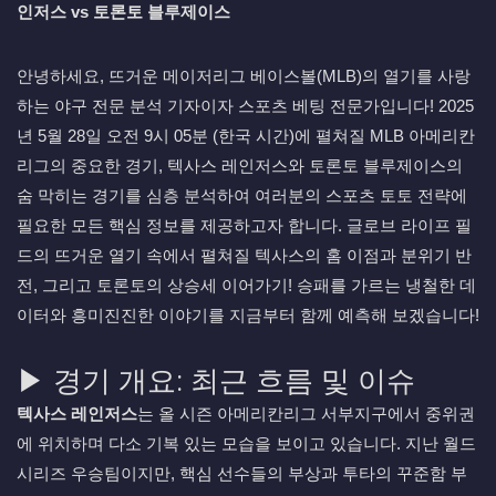
인저스 vs 토론토 블루제이스
안녕하세요, 뜨거운 메이저리그 베이스볼(MLB)의 열기를 사랑
하는 야구 전문 분석 기자이자 스포츠 베팅 전문가입니다! 2025
년 5월 28일 오전 9시 05분 (한국 시간)에 펼쳐질 MLB 아메리칸
리그의 중요한 경기, 텍사스 레인저스와 토론토 블루제이스의
숨 막히는 경기를 심층 분석하여 여러분의 스포츠 토토 전략에
필요한 모든 핵심 정보를 제공하고자 합니다. 글로브 라이프 필
드의 뜨거운 열기 속에서 펼쳐질 텍사스의 홈 이점과 분위기 반
전, 그리고 토론토의 상승세 이어가기! 승패를 가르는 냉철한 데
이터와 흥미진진한 이야기를 지금부터 함께 예측해 보겠습니다!
▶ 경기 개요: 최근 흐름 및 이슈
텍사스 레인저스
는 올 시즌 아메리칸리그 서부지구에서 중위권
에 위치하며 다소 기복 있는 모습을 보이고 있습니다. 지난 월드
시리즈 우승팀이지만, 핵심 선수들의 부상과 투타의 꾸준함 부