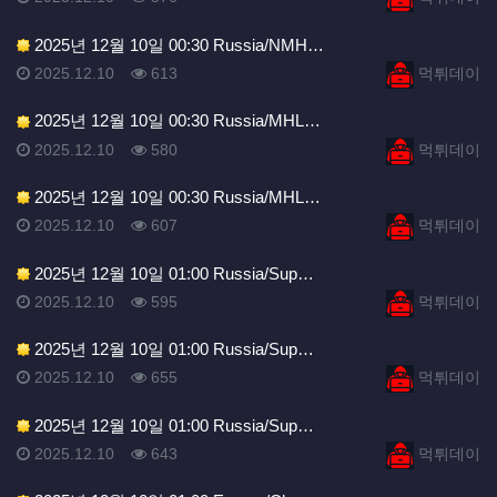
2025년 12월 10일 00:30 Russia/NMH…
등록일
조회
등록자
2025.12.10
613
먹튀데이
2025년 12월 10일 00:30 Russia/MHL…
등록일
조회
등록자
2025.12.10
580
먹튀데이
2025년 12월 10일 00:30 Russia/MHL…
등록일
조회
등록자
2025.12.10
607
먹튀데이
2025년 12월 10일 01:00 Russia/Sup…
등록일
조회
등록자
2025.12.10
595
먹튀데이
2025년 12월 10일 01:00 Russia/Sup…
등록일
조회
등록자
2025.12.10
655
먹튀데이
2025년 12월 10일 01:00 Russia/Sup…
등록일
조회
등록자
2025.12.10
643
먹튀데이