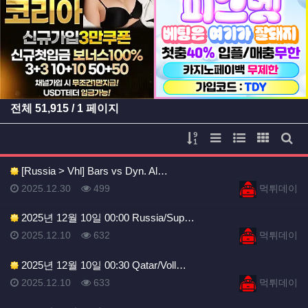
등록일
등록일
전체
51,915
/ 1 페이지
게시물 정렬
리스트 스타일
웹진 스타일
갤러리 
게시
[Russia > Vhl] Bars vs Dyn. Al…
등록일
등록일
등록일
조회
등록자
2025.12.30
499
먹튀데이
2025년 12월 10일 00:00 Russia/Sup…
등록일
조회
등록자
2025.12.10
632
먹튀데이
2025년 12월 10일 00:30 Qatar/Voll…
등록일
조회
등록자
2025.12.10
633
먹튀데이