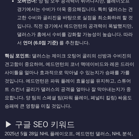
오버언더:
양 팀 모두 공격력이 뛰어나지만, 플레이오프
경기에서는 수비가 더욱 중요해집니다. 특히 댈러스는 견
고한 수비와 골리진을 바탕으로 실점을 최소화하려 할 것
입니다. 직전 경기에서 에드먼턴의 공격력이 폭발했지만,
댈러스가 홈에서 수비를 강화할 가능성이 높습니다. 따라
서
언더 (6.0점 기준)
를 추천합니다.
핵심 포인트:
댈러스는 제이크 오팅어 골리의 선방과 수비진의
견고함이 중요하며, 에드먼턴의 코너 맥데이비드와 레온 드라이
사이틀을 얼마나 효과적으로 막아낼 수 있는지가 승패를 가를
것입니다. 에드먼턴은 파워 플레이 효율성을 유지하고, 스튜어
트 스킨너 골리가 댈러스의 공격을 얼마나 잘 막아내는지가 중
요합니다. 양 팀의 스페셜 팀(파워 플레이, 페널티 킬링) 싸움도
승패에 큰 영향을 미칠 것입니다.
▶ 구글 SEO 키워드
2025년 5월 28일 NHL 플레이오프, 에드먼턴 댈러스, NHL 분석,