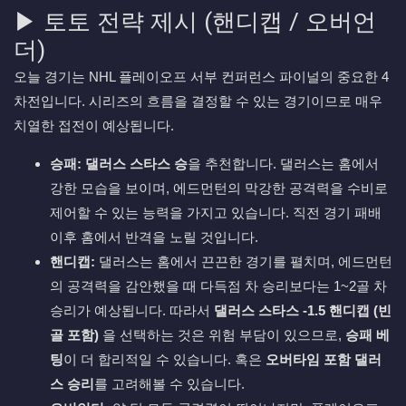
▶ 토토 전략 제시 (핸디캡 / 오버언
더)
오늘 경기는 NHL 플레이오프 서부 컨퍼런스 파이널의 중요한 4
차전입니다. 시리즈의 흐름을 결정할 수 있는 경기이므로 매우
치열한 접전이 예상됩니다.
승패:
댈러스 스타스 승
을 추천합니다. 댈러스는 홈에서
강한 모습을 보이며, 에드먼턴의 막강한 공격력을 수비로
제어할 수 있는 능력을 가지고 있습니다. 직전 경기 패배
이후 홈에서 반격을 노릴 것입니다.
핸디캡:
댈러스는 홈에서 끈끈한 경기를 펼치며, 에드먼턴
의 공격력을 감안했을 때 다득점 차 승리보다는 1~2골 차
승리가 예상됩니다. 따라서
댈러스 스타스 -1.5 핸디캡 (빈
골 포함)
을 선택하는 것은 위험 부담이 있으므로,
승패 베
팅
이 더 합리적일 수 있습니다. 혹은
오버타임 포함 댈러
스 승리
를 고려해볼 수 있습니다.