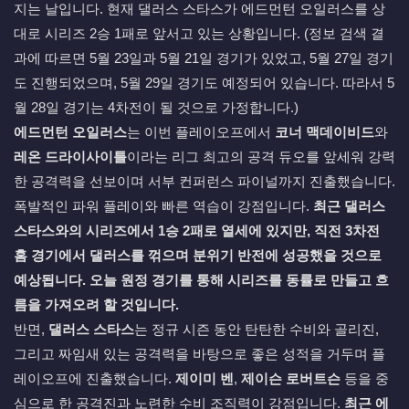
지는 날입니다. 현재 댈러스 스타스가 에드먼턴 오일러스를 상
대로 시리즈 2승 1패로 앞서고 있는 상황입니다. (정보 검색 결
과에 따르면 5월 23일과 5월 21일 경기가 있었고, 5월 27일 경기
도 진행되었으며, 5월 29일 경기도 예정되어 있습니다. 따라서 5
월 28일 경기는 4차전이 될 것으로 가정합니다.)
에드먼턴 오일러스
는 이번 플레이오프에서
코너 맥데이비드
와
레온 드라이사이틀
이라는 리그 최고의 공격 듀오를 앞세워 강력
한 공격력을 선보이며 서부 컨퍼런스 파이널까지 진출했습니다.
폭발적인 파워 플레이와 빠른 역습이 강점입니다.
최근 댈러스
스타스와의 시리즈에서 1승 2패로 열세에 있지만, 직전 3차전
홈 경기에서 댈러스를 꺾으며 분위기 반전에 성공했을 것으로
예상됩니다. 오늘 원정 경기를 통해 시리즈를 동률로 만들고 흐
름을 가져오려 할 것입니다.
반면,
댈러스 스타스
는 정규 시즌 동안 탄탄한 수비와 골리진,
그리고 짜임새 있는 공격력을 바탕으로 좋은 성적을 거두며 플
레이오프에 진출했습니다.
제이미 벤
,
제이슨 로버트슨
등을 중
심으로 한 공격진과 노련한 수비 조직력이 강점입니다.
최근 에