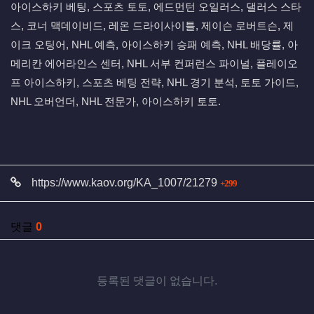
아이스하키 베팅, 스포츠 토토, 에드먼턴 오일러스, 댈러스 스타
스, 코너 맥데이비드, 레온 드라이사이틀, 제이슨 로버트슨, 제
이크 오팅어, NHL 예측, 아이스하키 승패 예측, NHL 배당률, 아
메리칸 에어라인스 센터, NHL 서부 컨퍼런스 파이널, 플레이오
프 아이스하키, 스포츠 베팅 전략, NHL 경기 분석, 토토 가이드,
NHL 오버언더, NHL 전문가, 아이스하키 토토.
관련자료
회 연결
https://www.kaov.org/KA_1007/21279
299
댓글
0
등록된 댓글이 없습니다.