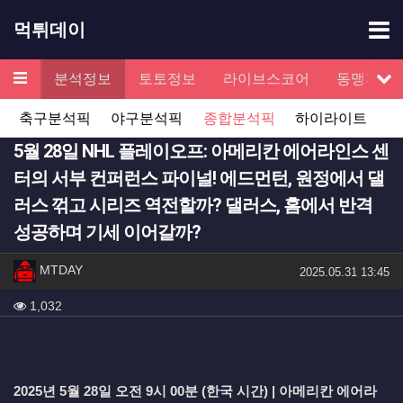
기
먹튀데이
메뉴
검증
분석정보
토토정보
라이브스코어
동맹제휴
서
축구분석픽
야구분석픽
종합분석픽
하이라이트
5월 28일 NHL 플레이오프: 아메리칸 에어라인스 센
터의 서부 컨퍼런스 파이널! 에드먼턴, 원정에서 댈
러스 꺾고 시리즈 역전할까? 댈러스, 홈에서 반격
성공하며 기세 이어갈까?
작성자 정보
작성
MTDAY
작성일
2025.05.31 13:45
컨텐츠 정보
조회
1,032
본문
2025년 5월 28일 오전 9시 00분 (한국 시간) | 아메리칸 에어라