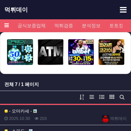
기
먹튀데이
메뉴
공식보증업체
먹튀검증
분석정보
토토정보
전체
7
/ 1 페이지
게시물 정렬
리스트 스타일
웹진 스타일
갤러리 
게시
- 오마카세 -
등록일
조회
등록자
2025.10.30
203
먹튀데이
- 스피드 -