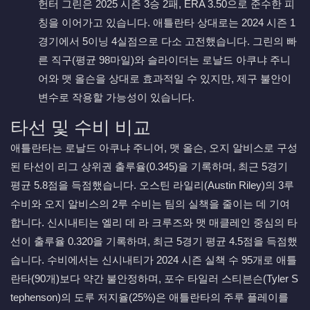
헌터 그린은 2025 시즌 3승 2패, ERA 3.50으로 준수한 피
칭을 이어가고 있습니다. 애틀란타 상대로는 2024 시즌 1
경기에서 5이닝 4실점으로 다소 고전했습니다. 그린의 빠
른 직구(평균 98마일)와 슬라이더는 로날드 아쿠냐 주니
어와 맷 올슨을 상대로 효과적일 수 있지만, 제구 불안이
변수로 작용할 가능성이 있습니다.
타선 및 수비 비교
애틀란타는 로날드 아쿠냐 주니어, 맷 올슨, 오지 알비스로 구성
된 타선이 리그 상위권 출루율(0.345)을 기록하며, 최근 5경기
평균 5.8점을 득점했습니다. 오스틴 라일리(Austin Riley)의 3루
수비와 오지 알비스의 2루 수비는 팀의 실책을 줄이는 데 기여
합니다. 신시내티는 엘리 데 라 크루즈와 맷 매클레인 중심의 타
선이 출루율 0.320을 기록하며, 최근 5경기 평균 4.5점을 득점했
습니다. 수비에서는 신시내티가 2024 시즌 실책 수 95개로 애틀
란타(90개)보다 약간 불안정하며, 포수 타일러 스티븐슨(Tyler S
tephenson)의 도루 저지율(25%)은 애틀란타의 주루 플레이를