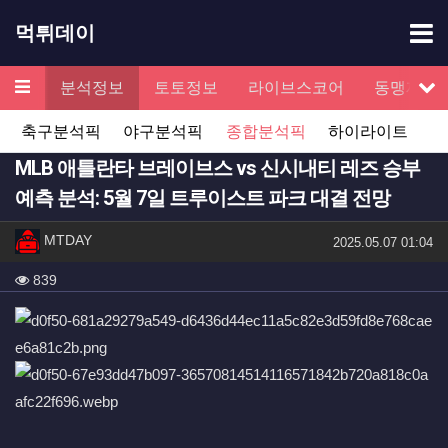
기
먹튀데이
메뉴
검증
분석정보
토토정보
라이브스코어
동맹제휴
서
축구분석픽
야구분석픽
종합분석픽
하이라이트
MLB 애틀란타 브레이브스 vs 신시내티 레즈 승부
예측 분석: 5월 7일 트루이스트 파크 대결 전망
작성자 정보
작성
MTDAY
작성일
2025.05.07 01:04
컨텐츠 정보
조회
839
본문