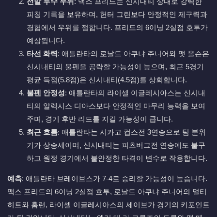
선발 투수 우위
: 맥스 프리드는 신시내티 상대로 강력한
피칭 기록을 보유하며, 헌터 그린보다 안정적인 제구력과
경험에서 우위를 점합니다. 프리드의 6이닝 2실점 호투가
예상됩니다.
타선 화력
: 애틀란타의 로날드 아쿠냐 주니어와 맷 올슨은
신시내티의 불펜을 공략할 가능성이 높으며, 최근 5경기
평균 득점(5.8점)은 신시내티(4.5점)를 상회합니다.
불펜 안정성
: 애틀란타의 라이셀 이글레시아스는 신시내
티의 알렉시스 디아스보다 안정적인 마무리 능력을 보여
주며, 경기 후반 리드를 지킬 가능성이 큽니다.
최근 흐름
: 애틀란타는 시카고 컵스전 3연승으로 팀 분위
기가 상승세이며, 신시내티는 피츠버그전 연승에도 불구
하고 원정 경기에서 불안정한 타격이 변수로 작용합니다.
예측
: 애틀란타 브레이브스가 7-4로 승리할 가능성이 높습니다.
맥스 프리드의 6이닝 2실점 호투, 로날드 아쿠냐 주니어의 멀티
히트와 홈런, 라이셀 이글레시아스의 세이브가 경기의 키포인트