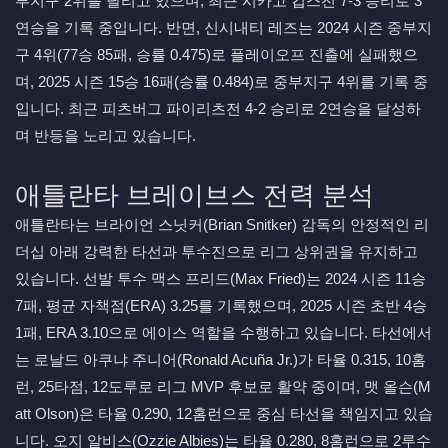
부지구 2위를 달리고 있으며, 최근 시카고 컵스전 7-3 승리로 3
연승을 기록 중입니다. 반면, 신시내티 레즈는 2024 시즌 중부지
구 4위(77승 85패, 승률 0.475)로 플레이오프 진출에 실패했으
며, 2025 시즌 15승 16패(승률 0.484)로 중부지구 4위를 기록 중
입니다. 최근 피츠버그 파이리츠전 4-2 승리로 2연승을 달성하
며 반등을 노리고 있습니다.
애틀란타 브레이브스 전력 분석
애틀란타는 브라이언 스닛커(Brian Snitker) 감독의 안정적인 리
더십 아래 강력한 타선과 투수진으로 리그 상위권을 유지하고
있습니다. 선발 투수 맥스 프리드(Max Fried)는 2024 시즌 11승
7패, 평균 자책점(ERA) 3.25를 기록했으며, 2025 시즌 초반 4승
1패, ERA 3.10으로 에이스 역할을 수행하고 있습니다. 타선에서
는 로날드 아쿠냐 주니어(Ronald Acuña Jr.)가 타율 0.315, 10홈
런, 25타점, 12도루로 리그 MVP 후보로 활약 중이며, 맷 올슨(M
att Olson)은 타율 0.290, 12홈런으로 중심 타선을 책임지고 있습
니다. 오지 알비스(Ozzie Albies)는 타율 0.280, 8홈런으로 2루수