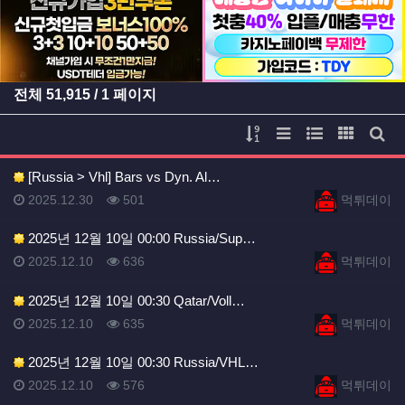
전체
51,915
/ 1 페이지
게시물 정렬
리스트 스타일
웹진 스타일
갤러리 
게시
[Russia > Vhl] Bars vs Dyn. Al…
등록일
등록일
등록일
조회
등록자
2025.12.30
501
먹튀데이
2025년 12월 10일 00:00 Russia/Sup…
등록일
조회
등록자
2025.12.10
636
먹튀데이
2025년 12월 10일 00:30 Qatar/Voll…
등록일
조회
등록자
2025.12.10
635
먹튀데이
2025년 12월 10일 00:30 Russia/VHL…
등록일
조회
등록자
2025.12.10
576
먹튀데이