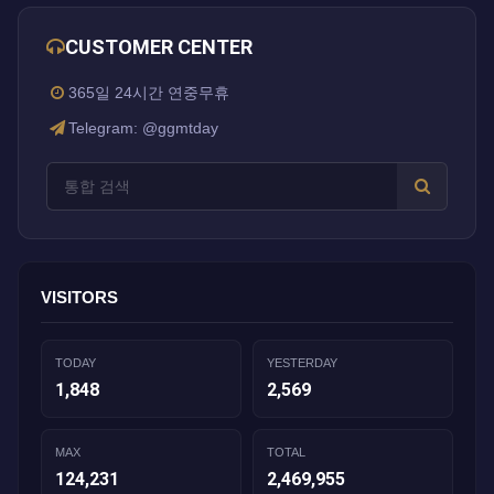
CUSTOMER CENTER
365일 24시간 연중무휴
Telegram: @ggmtday
VISITORS
TODAY
YESTERDAY
1,848
2,569
MAX
TOTAL
124,231
2,469,955