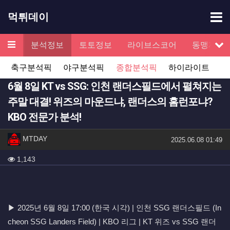
기
먹튀데이
메뉴
검증
분석정보
토토정보
라이브스코어
동맹제휴
서
축구분석픽
야구분석픽
종합분석픽
하이라이트
6월 8일 KT vs SSG: 인천 랜더스필드에서 펼쳐지는
주말 대결! 위즈의 마운드냐, 랜더스의 홈런포냐?
KBO 전문가 분석!
작성자 정보
작성
MTDAY
작성일
2025.06.08 01:49
컨텐츠 정보
조회
1,143
본문
▶ 2025년 6월 8일 17:00 (한국 시각) | 인천 SSG 랜더스필드 (In
cheon SSG Landers Field) | KBO 리그 | KT 위즈 vs SSG 랜더