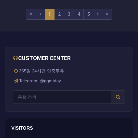
(current)
(next)
(last)
1
2
3
4
5
CUSTOMER CENTER
365일 24시간 연중무휴
Telegram: @ggmtday
VISITORS