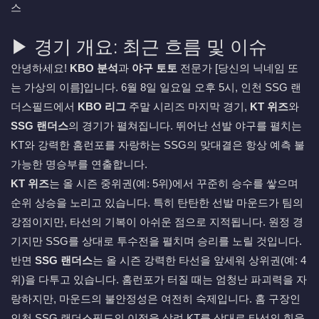
스
▶ 경기 개요: 최근 흐름 및 이슈
안녕하세요!
KBO 분석
과
야구 토토
전문가 [당신의 닉네임 또
는 가상의 이름]입니다. 6월 8일 일요일 오후 5시, 인천 SSG 랜
더스필드에서
KBO 리그
주말 시리즈 마지막 경기,
KT 위즈
와
SSG 랜더스
의 경기가 펼쳐집니다. 뛰어난 선발 야구를 펼치는
KT와 강력한 홈런포를 자랑하는 SSG의 맞대결은 항상 예측 불
가능한 명승부를 연출합니다.
KT 위즈
는 올 시즌 중위권(예: 5위)에서 꾸준히 승수를 쌓으며
순위 상승을 노리고 있습니다. 특히 탄탄한 선발 마운드가 팀의
강점이지만, 타선의 기복이 아쉬운 점으로 지적됩니다. 원정 경
기지만 SSG를 상대로 투수전을 펼치며 승리를 노릴 것입니다.
반면
SSG 랜더스
는 올 시즌 강력한 타선을 앞세워 상위권(예: 4
위)을 다투고 있습니다. 홈런포가 터질 때는 엄청난 파괴력을 자
랑하지만, 마운드의 불안정성은 여전히 숙제입니다. 홈 구장인
인천 SSG 랜더스필드의 이점을 살려 KT를 상대로 타선의 힘을