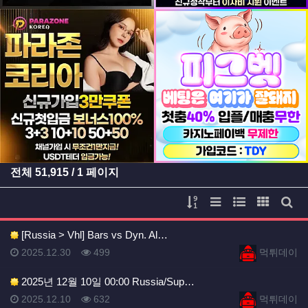
등록일
등록일
전체
51,915
/ 1 페이지
게시물 정렬
리스트 스타일
웹진 스타일
갤러리 
게시
[Russia > Vhl] Bars vs Dyn. Al…
등록일
등록일
등록일
조회
등록자
2025.12.30
499
먹튀데이
2025년 12월 10일 00:00 Russia/Sup…
등록일
조회
등록자
2025.12.10
632
먹튀데이