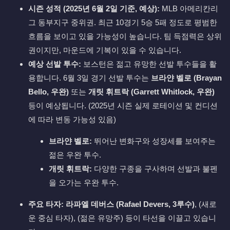
시즌 성적 (2025년 6월 2일 기준, 예상):
MLB 아메리칸리
그 동부지구 중위권. 최근 10경기 5승 5패 정도로 평범한
흐름을 보이고 있을 가능성이 높습니다. 팀 득점력은 상위
권이지만, 마운드에 기복이 있을 수 있습니다.
예상 선발 투수:
보스턴은 젊고 유망한 선발 투수들을 활
용합니다. 6월 3일 경기 선발 투수는
브라얀 벨로 (Brayan
Bello, 우완)
또는
개릿 휘트락 (Garrett Whitlock, 우완)
등이 예상됩니다. (2025년 시즌 실제 로테이션 및 컨디션
에 따라 변동 가능성 있음)
브라얀 벨로:
뛰어난 변화구와 성장세를 보여주는
젊은 우완 투수.
개릿 휘트락:
다양한 구종을 구사하며 선발과 불펜
을 오가는 우완 투수.
주요 타자:
라파엘 데버스 (Rafael Devers, 3루수)
, (새로
운 중심 타자), (젊은 유망주) 등이 타선을 이끌고 있습니