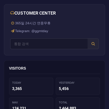
CUSTOMER CENTER
365일 24시간 연중무휴
Telegram: @ggmtday
VISITORS
TODAY
YESTERDAY
3,365
5,456
MAX
TOTAL
124,231
2,464,883