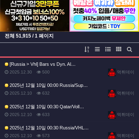
등록일
등록일
전체
51,915
/ 1 페이지
게시물 정렬
리스트 스타일
웹진 스타일
갤러리 
게시
[Russia > Vhl] Bars vs Dyn. Al…
등록일
등록일
등록일
조회
등록자
2025.12.30
500
먹튀데이
2025년 12월 10일 00:00 Russia/Sup…
등록일
조회
등록자
2025.12.10
632
먹튀데이
2025년 12월 10일 00:30 Qatar/Voll…
등록일
조회
등록자
2025.12.10
633
먹튀데이
2025년 12월 10일 00:30 Russia/VHL…
등록일
조회
등록자
2025.12.10
573
먹튀데이