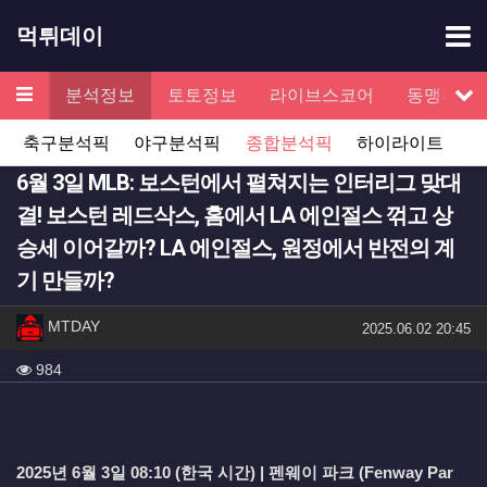
기
먹튀데이
메뉴
검증
분석정보
토토정보
라이브스코어
동맹제휴
서
축구분석픽
야구분석픽
종합분석픽
하이라이트
6월 3일 MLB: 보스턴에서 펼쳐지는 인터리그 맞대
결! 보스턴 레드삭스, 홈에서 LA 에인절스 꺾고 상
승세 이어갈까? LA 에인절스, 원정에서 반전의 계
기 만들까?
작성자 정보
작성
MTDAY
작성일
2025.06.02 20:45
컨텐츠 정보
조회
984
본문
2025년 6월 3일 08:10 (한국 시간) | 펜웨이 파크 (Fenway Par