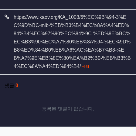
관련자료
https://www.kaov.org/KA_1003/6%EC%9B%94-3%E
C%9D%BC-mlb-%EB%B3%B4%EC%8A%A4%ED%
84%B4%EC%97%90%EC%84%9C-%ED%8E%BC%
EC%B3%90%EC%A7%80%EB%8A%94-%EC%9D%
B8%ED%84%B0%EB%A6%AC%EA%B7%B8-%E
B%A7%9E%EB%8C%80%EA%B2%B0-%EB%B3%B
회 연결
4%EC%8A%A4%ED%84%B4/
161
댓글
0
등록된 댓글이 없습니다.