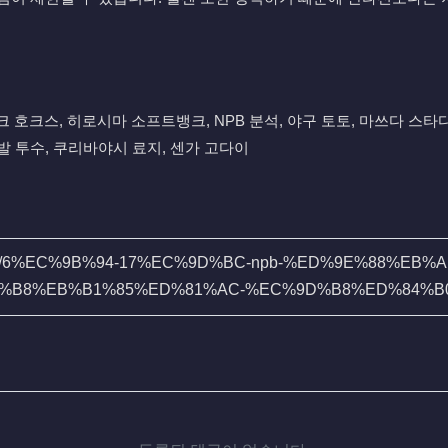
 호크스, 히로시마 소프트뱅크, NPB 분석, 야구 토토, 마쓰다 스타디움
B 선발 투수, 쿠리바야시 료지, 센가 고다이
A_1003/6%EC%9B%94-17%EC%9D%BC-npb-%ED%9E%88%E
%B8%EB%B1%85%ED%81%AC-%EC%9D%B8%ED%84%B