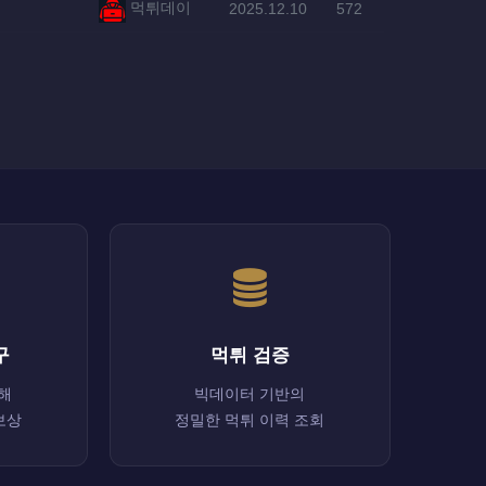
등록자
등록일
조회
먹튀데이
2025.12.10
572
구
먹튀 검증
해
빅데이터 기반의
보상
정밀한 먹튀 이력 조회