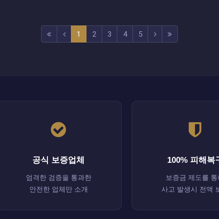
(current)
(next)
(last)
1
2
3
4
5
공식 보증업체
100% 피해복
엄격한 검증을 통과한
보증금 제도를 통
안전한 업체만 소개
사고 발생시 전액 