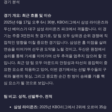
경기 분석
경기 개요: 최근 흐름 및 이슈
2025년 6월 17일 오후 6시 30분, KBO리그에서 삼성 라이온즈와
두산 베어스가 대구 삼성 라이온즈 파크에서 격돌합니다. 이 경
기는 주중 3연전의 첫 경기로, 양 팀 모두 상위권 순위 경쟁에 직
접적인 영향을 미칠 중요한 경기입니다. 삼성은 홈 이점을 살려
연승을 이어가며 선두권 도약을 노릴 것이고, 두산은 원정에서
승리를 통해 기세를 이어가며 선두 추격을 멈추지 않으려 할 것
입니다. 최근 양 팀 모두 마운드의 안정성과 타선의 응집력이 중
요한 요소로 작용하고 있어, 이번 경기에서는 선발 투수들의 구
위와 불펜의 뒷심, 그리고 중요한 순간 한 방이 승패를 가를 핵
심 요소가 될 것으로 보입니다.
팀 비교: 성적, 선발투수, 전적
삼성 라이온즈:
2025년 KBO리그에서 2위에 오르며 35승