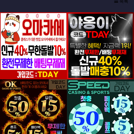
목록
등록일
등록일