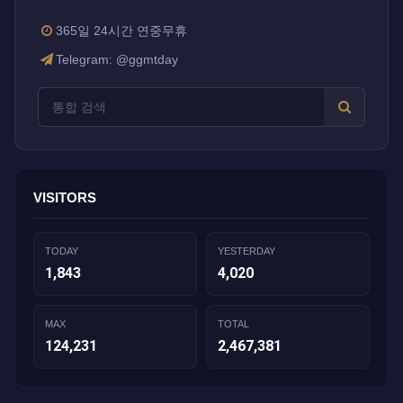
365일 24시간 연중무휴
Telegram: @ggmtday
VISITORS
TODAY
YESTERDAY
1,843
4,020
MAX
TOTAL
124,231
2,467,381