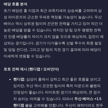
배당 흐름 분석
초기 배당은 홈 이점과 최근 파죽지세의 상승세를 고려하여 삼
성 라이온즈의 근소한 우세로 책정될 가능성이 높습니다. 두산
베어스 역시 상위권 팀이며 끈끈한 전력을 가지고 있어 약간 더
높은 배당을 받을 수 있습니다. 하지만 양 팀 모두 팽팽한 전력
인 만큼 배당률의 차이가 크지 않을 것으로 예상되며, 접전이 예
상되는 경기입니다. 경기가 다가올수록 선발 투수의 최종 발표
및 당일 컨디션, 그리고 양 팀의 직전 경기 결과에 따라 배당이
미세하게 변동할 수 있습니다.
토토 전략 제시 (핸디캡 / 오버언더)
핸디캡:
삼성이 홈에서 강하고 최근 좋은 흐름을 보이고
있지만, 두산 역시 끈끈한 팀이며 특히 마운드와 불펜의
안정성이 좋습니다. 타이트한 경기가 예상되며, 큰 점수
차 승리는 어려울 수 있습니다. 따라서
두산 베어스 +1.5
핸디캡 승
을 고려해볼 만합니다. 두산이 패하더라도 한두