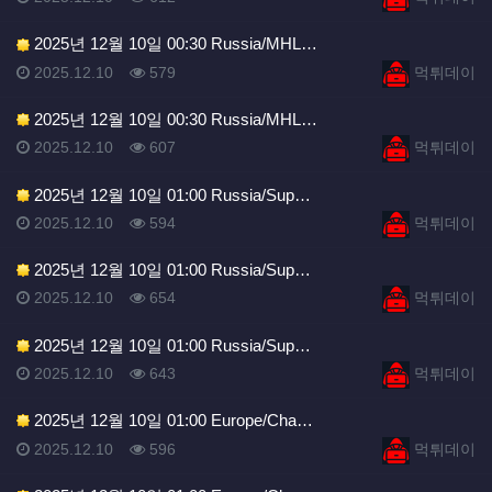
2025년 12월 10일 00:30 Russia/MHL…
등록일
조회
등록자
2025.12.10
579
먹튀데이
2025년 12월 10일 00:30 Russia/MHL…
등록일
조회
등록자
2025.12.10
607
먹튀데이
2025년 12월 10일 01:00 Russia/Sup…
등록일
조회
등록자
2025.12.10
594
먹튀데이
2025년 12월 10일 01:00 Russia/Sup…
등록일
조회
등록자
2025.12.10
654
먹튀데이
2025년 12월 10일 01:00 Russia/Sup…
등록일
조회
등록자
2025.12.10
643
먹튀데이
2025년 12월 10일 01:00 Europe/Cha…
등록일
조회
등록자
2025.12.10
596
먹튀데이