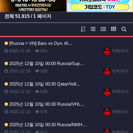
전체
51,915
/ 1 페이지
게시물 정렬
리스트 스타일
웹진 스타일
갤러리 
게시
[Russia > Vhl] Bars vs Dyn. Al…
등록일
등록일
등록일
조회
등록자
2025.12.30
501
먹튀데이
2025년 12월 10일 00:00 Russia/Sup…
등록일
조회
등록자
2025.12.10
635
먹튀데이
2025년 12월 10일 00:30 Qatar/Voll…
등록일
조회
등록자
2025.12.10
635
먹튀데이
2025년 12월 10일 00:30 Russia/VHL…
등록일
조회
등록자
2025.12.10
575
먹튀데이
2025년 12월 10일 00:30 Russia/NMH…
등록일
조회
등록자
2025.12.10
612
먹튀데이