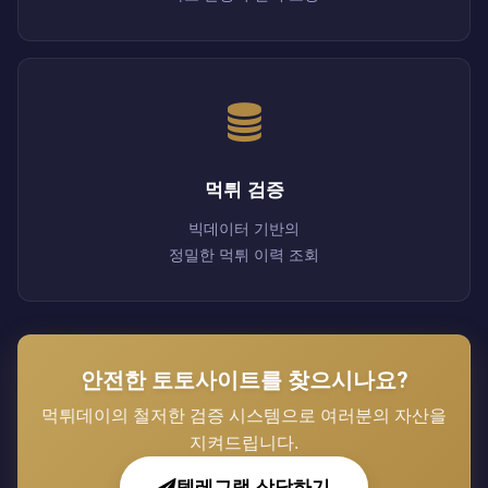
먹튀 검증
빅데이터 기반의
정밀한 먹튀 이력 조회
안전한 토토사이트를 찾으시나요?
먹튀데이의 철저한 검증 시스템으로 여러분의 자산을
지켜드립니다.
텔레그램 상담하기