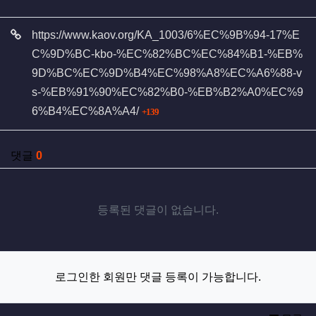
관련자료
https://www.kaov.org/KA_1003/6%EC%9B%94-17%E
C%9D%BC-kbo-%EC%82%BC%EC%84%B1-%EB%
9D%BC%EC%9D%B4%EC%98%A8%EC%A6%88-v
s-%EB%91%90%EC%82%B0-%EB%B2%A0%EC%9
회 연결
6%B4%EC%8A%A4/
139
댓글
0
등록된 댓글이 없습니다.
로그인한 회원만 댓글 등록이 가능합니다.