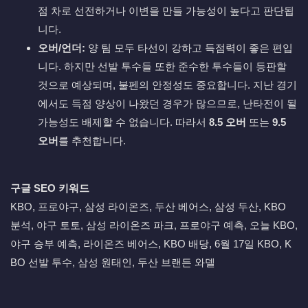
점 차로 선전하거나 이변을 만들 가능성이 높다고 판단됩
니다.
오버/언더:
양 팀 모두 타선이 강하고 득점력이 좋은 편입
니다. 하지만 선발 투수들 또한 준수한 투수들이 등판할
것으로 예상되며, 불펜의 안정성도 중요합니다. 지난 경기
에서도 득점 양상이 나왔던 경우가 많으므로, 난타전이 될
가능성도 배제할 수 없습니다. 따라서
8.5 오버
또는
9.5
오버
를 추천합니다.
구글 SEO 키워드
KBO, 프로야구, 삼성 라이온즈, 두산 베어스, 삼성 두산, KBO
분석, 야구 토토, 삼성 라이온즈 파크, 프로야구 예측, 오늘 KBO,
야구 승부 예측, 라이온즈 베어스, KBO 배당, 6월 17일 KBO, K
BO 선발 투수, 삼성 원태인, 두산 브랜든 와델