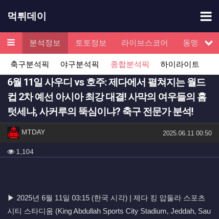
기
먹튀데이
메뉴
검증
분석정보
토토정보
라이브스코어
동맹제휴
서
축구분석픽
야구분석픽
종합분석픽
하이라이트
6월 11일 사우디 vs 호주: 제다에서 펼쳐지는 월드
컵 2차 예선 아시아 최강 대결! 사막의 여우들의 홈
텃세냐, 사커루의 뚝심이냐? 축구 전문가 분석!
작성자 정보
작성
MTDAY
작성일
2025.06.11 00:50
컨텐츠 정보
조회
1,104
본문
▶ 2025년 6월 11일 03:15 (한국 시각) | 제다 킹 압둘라 스포츠
시티 스타디움 (King Abdullah Sports City Stadium, Jeddah, Sau