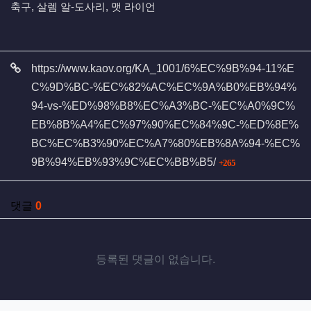
축구, 살렘 알-도사리, 맷 라이언
관련자료
https://www.kaov.org/KA_1001/6%EC%9B%94-11%E
C%9D%BC-%EC%82%AC%EC%9A%B0%EB%94%
94-vs-%ED%98%B8%EC%A3%BC-%EC%A0%9C%
EB%8B%A4%EC%97%90%EC%84%9C-%ED%8E%
BC%EC%B3%90%EC%A7%80%EB%8A%94-%EC%
회 연결
9B%94%EB%93%9C%EC%BB%B5/
265
댓글
0
등록된 댓글이 없습니다.