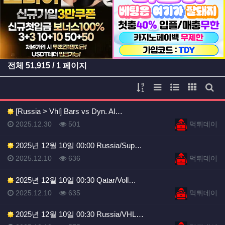
등록일
등록일
전체
51,915
/ 1 페이지
게시물 정렬
리스트 스타일
웹진 스타일
갤러리 
게시
[Russia > Vhl] Bars vs Dyn. Al…
등록일
등록일
등록일
조회
등록자
2025.12.30
501
먹튀데이
2025년 12월 10일 00:00 Russia/Sup…
등록일
조회
등록자
2025.12.10
636
먹튀데이
2025년 12월 10일 00:30 Qatar/Voll…
등록일
조회
등록자
2025.12.10
635
먹튀데이
2025년 12월 10일 00:30 Russia/VHL…