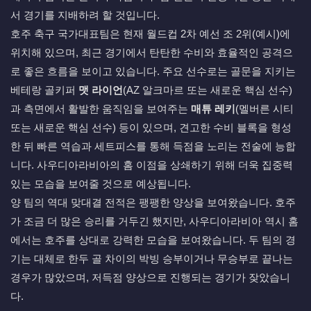
서 경기를 지배하려 할 것입니다.
호주 축구 국가대표팀은 현재 월드컵 2차 예선 조 2위(예시)에
위치해 있으며, 최근 경기에서 탄탄한 수비와 효율적인 공격으
로 좋은 흐름을 보이고 있습니다. 주요 선수로는 골문을 지키는
베테랑 골키퍼
맷 라이언
(AZ 알크마르 또는 새로운 핵심 선수)
과 측면에서 활발한 움직임을 보여주는
매튜 레키
(멜버른 시티
또는 새로운 핵심 선수) 등이 있으며, 견고한 수비 블록을 형성
한 뒤 빠른 역습과 세트피스를 통해 득점을 노리는 전술에 능합
니다. 사우디아라비아의 홈 이점을 상쇄하기 위해 더욱 집중력
있는 모습을 보여줄 것으로 예상됩니다.
양 팀의 역대 맞대결 전적은 팽팽한 양상을 보여왔습니다. 호주
가 조금 더 많은 승리를 거두긴 했지만, 사우디아라비아 역시 홈
에서는 호주를 상대로 강력한 모습을 보여왔습니다. 두 팀의 경
기는 대체로 한두 골 차이의 박빙 승부이거나 무승부로 끝나는
경우가 많았으며, 저득점 양상으로 진행되는 경기가 잦았습니
다.