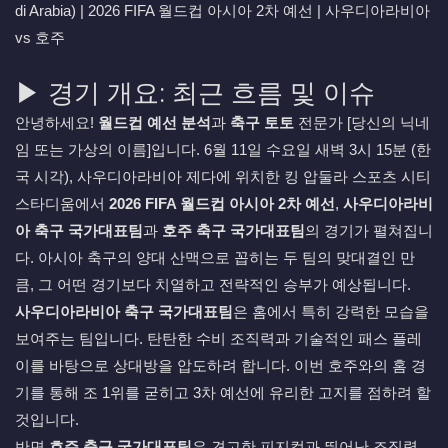
di Arabia) | 2026 FIFA 월드컵 아시아 2차 예선 | 사우디아라비아
vs 호주
▶ 경기 개요: 최근 흐름 및 이슈
안녕하세요!
월드컵 예선 분석
과
축구 토토
전문가 [당신의 닉네
임 또는 가상의 이름]입니다. 6월 11일 수요일 새벽 3시 15분 (한
국 시각), 사우디아라비아 제다에 위치한 킹 압둘라 스포츠 시티
스타디움에서
2026 FIFA 월드컵 아시아 2차 예선
,
사우디아라비
아 축구 국가대표팀
과
호주 축구 국가대표팀
의 경기가 펼쳐집니
다. 아시아 축구의 양대 산맥으로 꼽히는 두 팀의 맞대결인 만
큼, 그 어떤 경기보다 치열하고 전략적인 승부가 예상됩니다.
사우디아라비아 축구 국가대표팀
은 홈에서 특히 강력한 모습을
보여주는 팀입니다. 탄탄한 수비 조직력과 기술적인 패스 플레
이를 바탕으로 상대방을 압도하려 합니다. 이번 호주와의 홈 경
기를 통해 조 1위를 굳히고 3차 예선에 유리한 고지를 점하려 할
것입니다.
반면
호주 축구 국가대표팀
은 견고한 피지컬과 뛰어난 조직력,