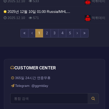
등록일
조회
등록자
2025.12.10
533
먹튀데이
2025년 12월 10일 01:00 Russia/MHL…
등록일
조회
등록자
2025.12.10
571
먹튀데이
(current)
(next)
(last)
1
2
3
4
5
CUSTOMER CENTER
365일 24시간 연중무휴
Telegram: @ggmtday