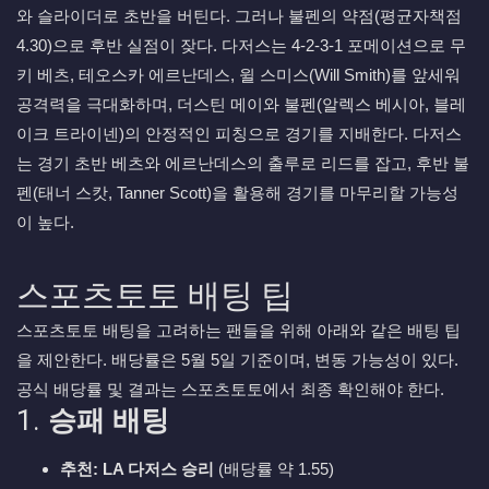
와 슬라이더로 초반을 버틴다. 그러나 불펜의 약점(평균자책점
4.30)으로 후반 실점이 잦다. 다저스는 4-2-3-1 포메이션으로 무
키 베츠, 테오스카 에르난데스, 윌 스미스(Will Smith)를 앞세워
공격력을 극대화하며, 더스틴 메이와 불펜(알렉스 베시아, 블레
이크 트라이넨)의 안정적인 피칭으로 경기를 지배한다. 다저스
는 경기 초반 베츠와 에르난데스의 출루로 리드를 잡고, 후반 불
펜(태너 스캇, Tanner Scott)을 활용해 경기를 마무리할 가능성
이 높다.
스포츠토토 배팅 팁
스포츠토토 배팅을 고려하는 팬들을 위해 아래와 같은 배팅 팁
을 제안한다. 배당률은 5월 5일 기준이며, 변동 가능성이 있다.
공식 배당률 및 결과는 스포츠토토에서 최종 확인해야 한다.
1.
승패 배팅
추천: LA 다저스 승리
(배당률 약 1.55)