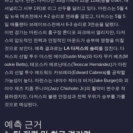
하고 있다. 반면, 다저스는 33경기에서 22승 11패(승률 0.667, 내
셔널리그 서부 1위)로 리그 선두를 달리고 있다. 마린스는 5월 4
일 뉴욕 메츠전에서 4-2 승리로 연패를 끊었고, 다저스는 5월 5
일 애틀랜타 브레이브스전에서 6-3 승리로 3연승을 달렸다.
이번 경기는 마린스의 홈구장 론디포 파크에서 열리지만, 다저
스의 압도적인 전력과 안정적인 마운드가 승부에 영향을 미칠
것으로 보인다. 예측 결과로는
LA 다저스의 승리
를 점친다. 다
저스의 선발 투수 더스틴 메이(Dustin May)와 타자 무키 베츠(M
ookie Betts), 테오스카 에르난데스(Teoscar Hernández)가 마린
스의 선발 투수 에드워드 카브레라(Edward Cabrera)를 공략할
가능성이 높다. 마린스는 내야수 제이크 버거(Jake Burger)와 외
야수 재즈 치좀 주니어(Jazz Chisholm Jr.)의 활약이 변수로 작
용하겠지만, 다저스의 불펜 안정성과 전력 우위가 승부를 가를
것으로 예상된다.
예측 근거