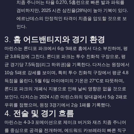
치좀 주니어는 타율 0.270, 5홈런으로 빠른 발과 파워를
겸비하지만, 2025 시즌 삼진율(28%)이 높아 기복이 있다.
에르난데스의 안정적인 타격이 치좀을 압도할 것으로 보
인다.
3.
홈 어드밴티지와 경기 환경
마린스는 론디포 파크에서 6승 9패로 홈에서 다소 부진하며, 평
균 3.8득점에 그친다. 론디포 파크는 투수 친화적 구장으로, 평
균 경기당 7.5득점(리그 하위권)을 기록한다. 다저스는 원정에서
10승 5패로 강세를 보이며, 특히 투수 친화적 구장에서 평균 4.8
득점을 올린다. 5월 6일 마이애미의 기온은 27°C로 따뜻하며,
론디포 파크의 개폐식 지붕으로 인해 날씨 영향은 없을 것으로
보인다. 다저스는 2024 시즌 마린스와의 맞대결에서 5승 2패로
우위를 점했으며, 원정 3경기에서 2승 1패를 기록했다.
4.
전술 및 경기 흐름
마린스는 4-3-3 포메이션으로 제이크 버거와 재즈 치좀 주니어
를 중심으로 공격을 전개하며, 에드워드 카브레라의 빠른 직구