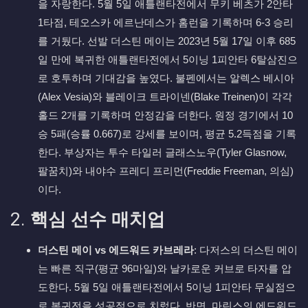
을 자랑한다. 5월 5일 애틀랜타전에서 무키 베츠가 2안타
1타점, 테오스카 에르난데스가 홈런을 기록하며 6-3 승리
를 거뒀다. 선발 더스틴 메이는 2023년 5월 17일 이후 685
일 만에 복귀한 애틀랜타전에서 5이닝 1피안타 6탈삼진으
로 호투하며 기대감을 높였다. 불펜에서는 알렉스 베시아
(Alex Vesia)와 블레이크 트라이넨(Blake Treinen)이 각각
홀드 2개를 기록하며 안정감을 더한다. 원정 경기에서 10
승 5패(승률 0.667)로 강세를 보이며, 평균 5.2득점을 기록
한다. 부상자는 투수 타일러 글래스노우(Tyler Glasnow,
팔꿈치)와 내야수 프레디 프리먼(Freddie Freeman, 의심)
이다.
2.
핵심 선수 매치업
더스틴 메이 vs 에드워드 카브레라
: 다저스의 더스틴 메이
는 빠른 직구(평균 96마일)와 날카로운 커브로 타자를 압
도한다. 5월 5일 애틀랜타전에서 5이닝 1피안타 무실점으
로 복귀전을 성공적으로 치렀다. 반면, 마린스의 에드워드