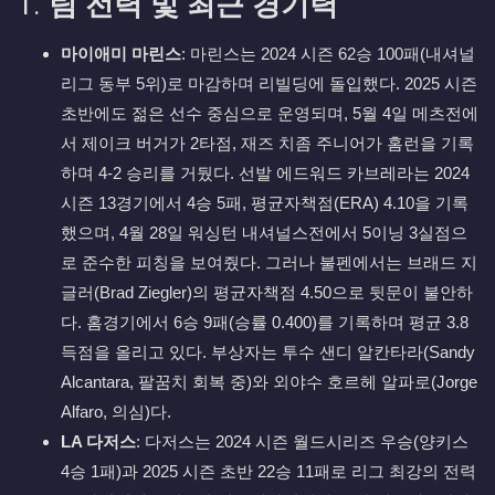
1.
팀 전력 및 최근 경기력
마이애미 마린스
: 마린스는 2024 시즌 62승 100패(내셔널
리그 동부 5위)로 마감하며 리빌딩에 돌입했다. 2025 시즌
초반에도 젊은 선수 중심으로 운영되며, 5월 4일 메츠전에
서 제이크 버거가 2타점, 재즈 치좀 주니어가 홈런을 기록
하며 4-2 승리를 거뒀다. 선발 에드워드 카브레라는 2024
시즌 13경기에서 4승 5패, 평균자책점(ERA) 4.10을 기록
했으며, 4월 28일 워싱턴 내셔널스전에서 5이닝 3실점으
로 준수한 피칭을 보여줬다. 그러나 불펜에서는 브래드 지
글러(Brad Ziegler)의 평균자책점 4.50으로 뒷문이 불안하
다. 홈경기에서 6승 9패(승률 0.400)를 기록하며 평균 3.8
득점을 올리고 있다. 부상자는 투수 샌디 알칸타라(Sandy
Alcantara, 팔꿈치 회복 중)와 외야수 호르헤 알파로(Jorge
Alfaro, 의심)다.
LA 다저스
: 다저스는 2024 시즌 월드시리즈 우승(양키스
4승 1패)과 2025 시즌 초반 22승 11패로 리그 최강의 전력