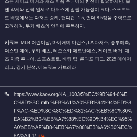
스는 제이크 버거와 재즈 치좀 주니어의 반전이 필요하지만, 불
펜 약세와 전력 열세로 다저스에 밀릴 가능성이 크다. 스포츠토
토 배팅에서는 다저스 승리, 핸디캡 -1.5, 언더 8.5점을 주력으로
고려하며, 무키 베츠의 안타에 주목하자.
키워드
: MLB 어린이날, 마이애미 마린스, LA 다저스, 승부예측,
더스틴 메이, 무키 베츠, 테오스카 에르난데스, 제이크 버거, 재
즈 치좀 주니어, 스포츠토토, 배팅 팁, 론디포 파크, 2025 메이저
리그, 경기 분석, 에드워드 카브레라
관련자료
https://www.kaov.org/KA_1003/5%EC%9B%94-6%E
C%9D%BC-mlb-%EB%A1%A0%EB%94%94%ED%8
F%AC-%ED%8C%8C%ED%81%AC-%EB%8C%80%
EA%B2%B0-%EB%A7%88%EC%9D%B4%EC%95%
A0%EB%AF%B8-%EB%A7%88%EB%A6%B0%EC%
회 연결
8A%A4-1/
164