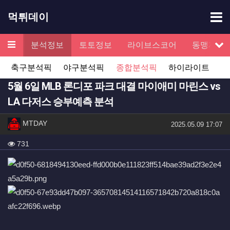
기
먹튀데이
메뉴
검증
분석정보
토토정보
라이브스코어
동맹제휴
서
축구분석픽
야구분석픽
종합분석픽
하이라이트
5월 6일 MLB 론디포 파크 대결 마이애미 마린스 vs
LA 다저스 승부예측 분석
작성자 정보
작성
MTDAY
작성일
2025.05.09 17:07
컨텐츠 정보
조회
731
본문