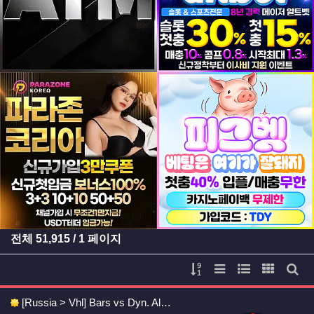
등록일
등록일
등록일
등록일
전체
51,915
/ 1 페이지
게시물 정렬
리스트 스타일
웹진 스타일
갤러리 
게시
[Russia > Vhl] Bars vs Dyn. Al…