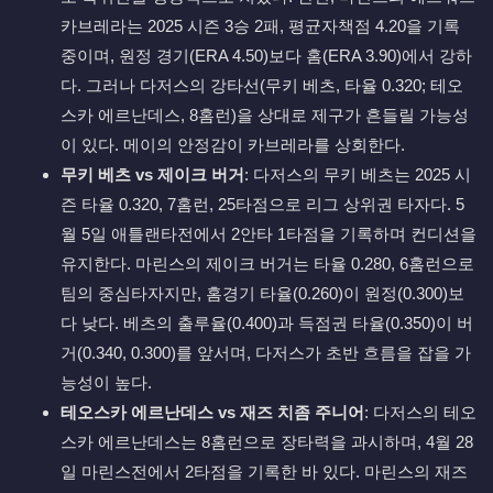
카브레라는 2025 시즌 3승 2패, 평균자책점 4.20을 기록
중이며, 원정 경기(ERA 4.50)보다 홈(ERA 3.90)에서 강하
다. 그러나 다저스의 강타선(무키 베츠, 타율 0.320; 테오
스카 에르난데스, 8홈런)을 상대로 제구가 흔들릴 가능성
이 있다. 메이의 안정감이 카브레라를 상회한다.
무키 베츠 vs 제이크 버거
: 다저스의 무키 베츠는 2025 시
즌 타율 0.320, 7홈런, 25타점으로 리그 상위권 타자다. 5
월 5일 애틀랜타전에서 2안타 1타점을 기록하며 컨디션을
유지한다. 마린스의 제이크 버거는 타율 0.280, 6홈런으로
팀의 중심타자지만, 홈경기 타율(0.260)이 원정(0.300)보
다 낮다. 베츠의 출루율(0.400)과 득점권 타율(0.350)이 버
거(0.340, 0.300)를 앞서며, 다저스가 초반 흐름을 잡을 가
능성이 높다.
테오스카 에르난데스 vs 재즈 치좀 주니어
: 다저스의 테오
스카 에르난데스는 8홈런으로 장타력을 과시하며, 4월 28
일 마린스전에서 2타점을 기록한 바 있다. 마린스의 재즈