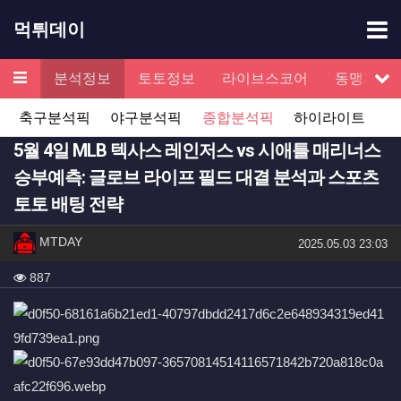
기
먹튀데이
메뉴
검증
분석정보
토토정보
라이브스코어
동맹제휴
서
축구분석픽
야구분석픽
종합분석픽
하이라이트
5월 4일 MLB 텍사스 레인저스 vs 시애틀 매리너스
승부예측: 글로브 라이프 필드 대결 분석과 스포츠
토토 배팅 전략
작성자 정보
작성
MTDAY
작성일
2025.05.03 23:03
컨텐츠 정보
조회
887
본문