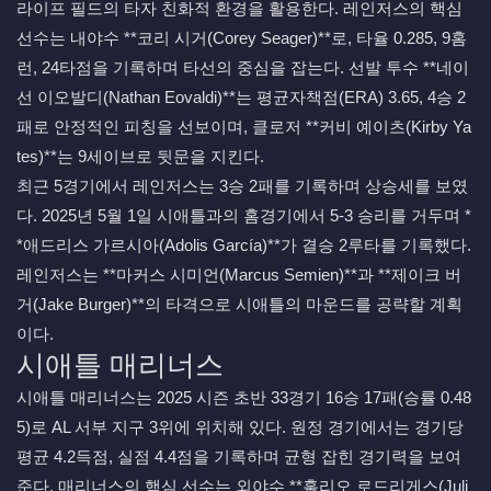
라이프 필드의 타자 친화적 환경을 활용한다. 레인저스의 핵심
선수는 내야수 **코리 시거(Corey Seager)**로, 타율 0.285, 9홈
런, 24타점을 기록하며 타선의 중심을 잡는다. 선발 투수 **네이
선 이오발디(Nathan Eovaldi)**는 평균자책점(ERA) 3.65, 4승 2
패로 안정적인 피칭을 선보이며, 클로저 **커비 예이츠(Kirby Ya
tes)**는 9세이브로 뒷문을 지킨다.
최근 5경기에서 레인저스는 3승 2패를 기록하며 상승세를 보였
다. 2025년 5월 1일 시애틀과의 홈경기에서 5-3 승리를 거두며 *
*애드리스 가르시아(Adolis García)**가 결승 2루타를 기록했다.
레인저스는 **마커스 시미언(Marcus Semien)**과 **제이크 버
거(Jake Burger)**의 타격으로 시애틀의 마운드를 공략할 계획
이다.
시애틀 매리너스
시애틀 매리너스는 2025 시즌 초반 33경기 16승 17패(승률 0.48
5)로 AL 서부 지구 3위에 위치해 있다. 원정 경기에서는 경기당
평균 4.2득점, 실점 4.4점을 기록하며 균형 잡힌 경기력을 보여
준다. 매리너스의 핵심 선수는 외야수 **훌리오 로드리게스(Juli