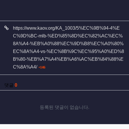
관련자료
https://www.kaov.org/KA_1003/5%EC%9B%94-4%E
C%9D%BC-mlb-%ED%85%8D%EC%82%AC%EC%
8A%A4-%EB%A0%88%EC%9D%B8%EC%A0%80%
EC%8A%A4-vs-%EC%8B%9C%EC%95%A0%ED%8
B%80-%EB%A7%A4%EB%A6%AC%EB%84%88%E
회 연결
C%8A%A4/
146
댓글
0
등록된 댓글이 없습니다.