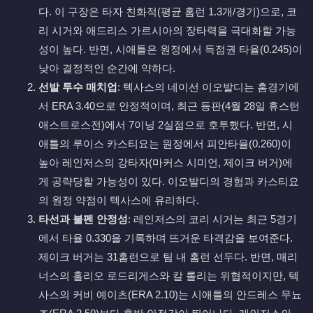
다. 이 구장은 타자 친화적(평균 홈런 1.3개/경기)으로, 코
리 시거와 애드리스 가르시아의 장타력을 극대화할 가능
성이 높다. 반면, 시애틀은 원정에서 득점권 타율(0.245)이
낮아 결정적인 순간에 약하다.
선발 투수 매치업
: 텍사스의 네이선 이오발디는 홈경기에
서 ERA 3.40으로 안정적이며, 최근 등판(4월 28일 휴스턴
애스트로스전)에서 7이닝 2실점으로 호투했다. 반면, 시
애틀의 루이스 카스티요는 원정에서 피안타율(0.260)이
높아 레인저스의 강타자(마커스 시미언, 제이크 버거)에
게 공략당할 가능성이 있다. 이오발디의 경험과 카스티요
의 원정 약점이 텍사스에 유리하다.
타선과 불펜 안정성
: 레인저스의 코리 시거는 최근 5경기
에서 타율 0.330을 기록하며 뜨거운 타격감을 보여준다.
제이크 버거는 31홈런으로 팀 내 홈런 선두다. 반면, 매리
너스의 훌리오 로드리게스와 칼 롤리는 위협적이지만, 텍
사스의 커비 예이츠(ERA 2.10)는 시애틀의 안드레스 무뇨