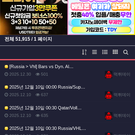
등록일
등록일
전체
51,915
/ 1 페이지
게시물 정렬
리스트 스타일
웹진 스타일
갤러리 
게시
[Russia > Vhl] Bars vs Dyn. Al…
등록일
등록일
등록일
조회
등록자
2025.12.30
501
먹튀데이
2025년 12월 10일 00:00 Russia/Sup…
등록일
조회
등록자
2025.12.10
637
먹튀데이
2025년 12월 10일 00:30 Qatar/Voll…
등록일
조회
등록자
2025.12.10
635
먹튀데이
2025년 12월 10일 00:30 Russia/VHL…