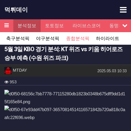
기
먹튀데이
메뉴
검증
분석정보
토토정보
라이브스코어
동맹제휴
서
축구분석픽
야구분석픽
종합분석픽
하이라이트
5월 3일 KBO 경기 분석: KT 위즈 vs 키움 히어로즈
승부 예측 (수원 위즈 파크)
작성자 정보
작성
MTDAY
작성일
2025.05.03 10:33
컨텐츠 정보
조회
953
본문