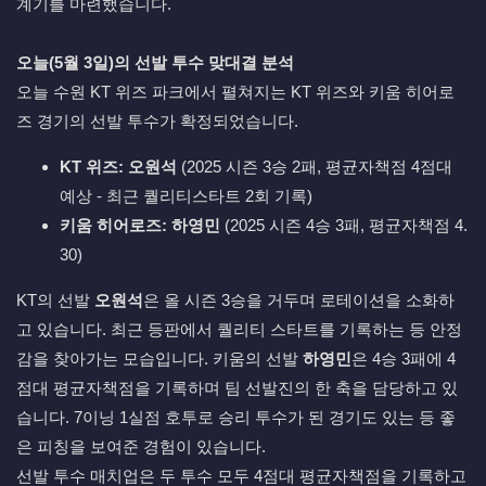
계기를 마련했습니다.
오늘(5월 3일)의 선발 투수 맞대결 분석
오늘 수원 KT 위즈 파크에서 펼쳐지는 KT 위즈와 키움 히어로
즈 경기의 선발 투수가 확정되었습니다.
KT 위즈:
오원석
(2025 시즌 3승 2패, 평균자책점 4점대
예상 - 최근 퀄리티스타트 2회 기록)
키움 히어로즈:
하영민
(2025 시즌 4승 3패, 평균자책점 4.
30)
KT의 선발
오원석
은 올 시즌 3승을 거두며 로테이션을 소화하
고 있습니다. 최근 등판에서 퀄리티 스타트를 기록하는 등 안정
감을 찾아가는 모습입니다. 키움의 선발
하영민
은 4승 3패에 4
점대 평균자책점을 기록하며 팀 선발진의 한 축을 담당하고 있
습니다. 7이닝 1실점 호투로 승리 투수가 된 경기도 있는 등 좋
은 피칭을 보여준 경험이 있습니다.
선발 투수 매치업은 두 투수 모두 4점대 평균자책점을 기록하고