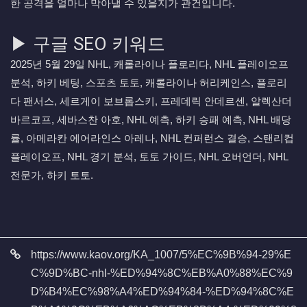
한 공격을 얼마나 막아낼 수 있을지가 관건입니다.
▶ 구글 SEO 키워드
2025년 5월 29일 NHL, 캐롤라이나 플로리다, NHL 플레이오프
분석, 하키 베팅, 스포츠 토토, 캐롤라이나 허리케인스, 플로리
다 팬서스, 세르게이 보브롭스키, 프레데릭 안데르센, 알렉산더
바르코프, 세바스찬 아호, NHL 예측, 하키 승패 예측, NHL 배당
률, 아메라칸 에어라인스 아레나, NHL 컨퍼런스 결승, 스탠리컵
플레이오프, NHL 경기 분석, 토토 가이드, NHL 오버언더, NHL
전문가, 하키 토토.
관련자료
https://www.kaov.org/KA_1007/5%EC%9B%94-29%E
C%9D%BC-nhl-%ED%94%8C%EB%A0%88%EC%9
D%B4%EC%98%A4%ED%94%84-%ED%94%8C%E