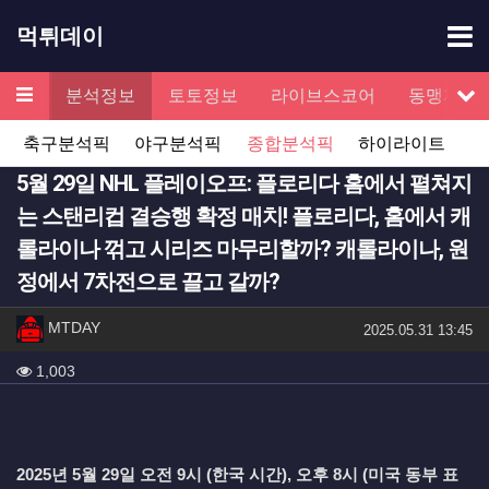
기
먹튀데이
메뉴
검증
분석정보
토토정보
라이브스코어
동맹제휴
서
축구분석픽
야구분석픽
종합분석픽
하이라이트
5월 29일 NHL 플레이오프: 플로리다 홈에서 펼쳐지
는 스탠리컵 결승행 확정 매치! 플로리다, 홈에서 캐
롤라이나 꺾고 시리즈 마무리할까? 캐롤라이나, 원
정에서 7차전으로 끌고 갈까?
작성자 정보
작성
MTDAY
작성일
2025.05.31 13:45
컨텐츠 정보
조회
1,003
본문
2025년 5월 29일 오전 9시 (한국 시간), 오후 8시 (미국 동부 표