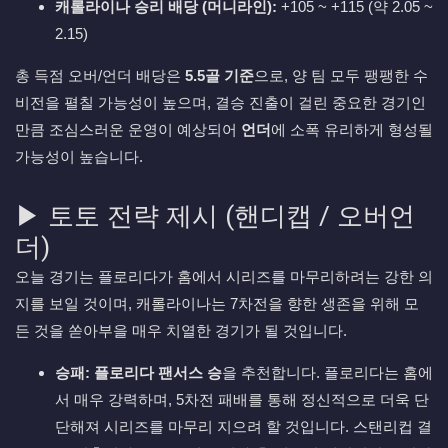
캐롤라이나 승리 배당 (머니라인):
+105 ~ +115 (약 2.05 ~
2.15)
총 득점 오버/언더 배당은
5.5골 기준
으로, 양 팀 모두 팽팽한 수
비전을 펼칠 가능성이 높으며, 결승 진출이 걸린 중요한 경기인
만큼 조심스러운 운영이 예상되어
언더
에 소폭 유리하게 형성될
가능성이 높습니다.
▶ 토토 전략 제시 (핸디캡 / 오버언
더)
오늘 경기는 플로리다가 홈에서 시리즈를 마무리하려는 강한 의
지를 보일 것이며, 캐롤라이나는 7차전을 향한 생존을 위해 모
든 것을 쏟아부을 매우 치열한 경기가 될 것입니다.
승패:
플로리다 팬서스 승
을 추천합니다. 플로리다는 홈에
서 매우 강력하며, 5차전 패배를 통해 정신적으로 더욱 단
단해져 시리즈를 마무리 지으려 할 것입니다. 스탠리컵 결