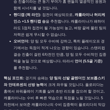
승 진출이라는 큰 동기 부여가 홈 팬들의 열광적인 응원과
함께 시너지를 낼 것입니다.
핸디캡 (퍽 라인):
접전이 예상되므로,
캐롤라이나 허리케
인스 +1.5 핸디캡 승
을 추천합니다. 캐롤라이나가 패하더
라도 1점차 접전이 될 가능성이 높고, 벼랑 끝에 몰린 팀의
저력은 쉽게 무시할 수 없습니다.
오버언더:
양 팀 모두 수비에 강하고, 특히 플레이오프 경
기에서는 득점이 적게 나오는 경향이 있습니다. 스탠리컵
결승 진출이 걸린 6차전인 만큼, 양 팀 모두 수비적인 집중
력을 높일 것으로 예상됩니다. 따라서
언더 (5.5골 기준)
를 추천합니다.
핵심 포인트:
경기의 승패는
양 팀의 선발 골텐더인 보브롭스키
와 안데르센의 선방 능력
에 크게 좌우될 것입니다. 플로리다는
홈에서 파워플레이 기회를 살려 초반 리드를 잡으려 할 것이고,
캐롤라이나는 수비 후 빠른 역습으로 득점을 노릴 것입니다. 5
차전에서 보여준 캐롤라이나의 수비 집중력이 플로리다의 막강