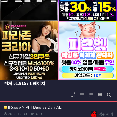
등록일
등록일
전체
51,915
/ 1 페이지
게시물 정렬
리스트 스타일
웹진 스타일
갤러리 
게시
[Russia > Vhl] Bars vs Dyn. Al…
등록일
등록일
등록일
조회
등록자
2025.12.30
499
먹튀데이