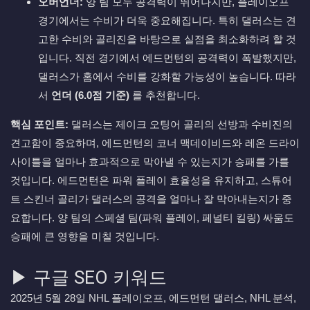
오버언더:
양 팀 모두 공격력이 뛰어나지만, 플레이오프
경기에서는 수비가 더욱 중요해집니다. 특히 댈러스는 견
고한 수비와 골리진을 바탕으로 실점을 최소화하려 할 것
입니다. 직전 경기에서 에드먼턴의 공격력이 폭발했지만,
댈러스가 홈에서 수비를 강화할 가능성이 높습니다. 따라
서
언더 (6.0점 기준)
를 추천합니다.
핵심 포인트:
댈러스는 제이크 오팅어 골리의 선방과 수비진의
견고함이 중요하며, 에드먼턴의 코너 맥데이비드와 레온 드라이
사이틀을 얼마나 효과적으로 막아낼 수 있는지가 승패를 가를
것입니다. 에드먼턴은 파워 플레이 효율성을 유지하고, 스튜어
트 스킨너 골리가 댈러스의 공격을 얼마나 잘 막아내는지가 중
요합니다. 양 팀의 스페셜 팀(파워 플레이, 페널티 킬링) 싸움도
승패에 큰 영향을 미칠 것입니다.
▶ 구글 SEO 키워드
2025년 5월 28일 NHL 플레이오프, 에드먼턴 댈러스, NHL 분석,