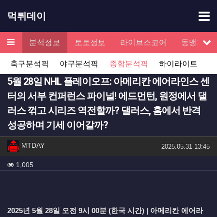
기
먹튀데이
메뉴
검증
분석정보
토토정보
라이브스코어
동맹제휴
서
축구분석픽
야구분석픽
종합분석픽
하이라이트
5월 28일 NHL 플레이오프: 아메리칸 에어라인스 센
터의 서부 컨퍼런스 파이널! 에드먼턴, 원정에서 댈
러스 꺾고 시리즈 역전할까? 댈러스, 홈에서 반격
성공하며 기세 이어갈까?
작성자 정보
작성
MTDAY
작성일
2025.05.31 13:45
컨텐츠 정보
조회
1,005
본문
2025년 5월 28일 오전 9시 00분 (한국 시간) | 아메리칸 에어라