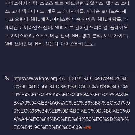
아이스하키 베팅, 스포츠 토토, 에드먼턴 오일러스, 댈러스 스타
스, 코너 맥데이비드, 레온 드라이사이틀, 제이슨 로버트슨, 제
이크 오팅어, NHL 예측, 아이스하키 승패 예측, NHL 배당률, 아
메리칸 에어라인스 센터, NHL 서부 컨퍼런스 파이널, 플레이오
프 아이스하키, 스포츠 베팅 전략, NHL 경기 분석, 토토 가이드,
NHL 오버언더, NHL 전문가, 아이스하키 토토.
관련자료
https://www.kaov.org/KA_1007/5%EC%9B%94-28%E
C%9D%BC-nhl-%ED%94%8C%EB%A0%88%EC%9
D%B4%EC%98%A4%ED%94%84-%EC%95%84%E
B%A9%94%EB%A6%AC%EC%B9%B8-%EC%97%9
0%EC%96%B4%EB%9D%BC%EC%9D%B8%EC%8
A%A4-%EC%84%BC%ED%84%B0%EC%9D%98-%
회 연결
EC%84%9C%EB%B6%80-639/
278