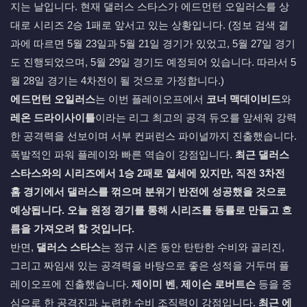
지는 날입니다. 현재 댈러스 스타스가 에드먼턴 오일러스를 상
대로 시리즈 2승 1패로 앞서고 있는 상황입니다. (정보 검색 결
과에 따르면 5월 23일과 5월 21일 경기가 있었고, 5월 27일 경기
도 진행되었으며, 5월 29일 경기도 예정되어 있습니다. 따라서 5
월 28일 경기는 4차전이 될 것으로 가정합니다.)
에드먼턴 오일러스
는 이번 플레이오프에서
코너 맥데이비드
와
레온 드라이사이틀
이라는 리그 최고의 공격 듀오를 앞세워 강력
한 공격력을 선보이며 서부 컨퍼런스 파이널까지 진출했습니다.
폭발적인 파워 플레이와 빠른 역습이 강점입니다.
최근 댈러스
스타스와의 시리즈에서 1승 2패로 열세에 있지만, 직전 3차전
홈 경기에서 댈러스를 꺾으며 분위기 반전에 성공했을 것으로
예상됩니다. 오늘 원정 경기를 통해 시리즈를 동률로 만들고 흐
름을 가져오려 할 것입니다.
반면,
댈러스 스타스
는 정규 시즌 동안 탄탄한 수비와 골리진,
그리고 짜임새 있는 공격력을 바탕으로 좋은 성적을 거두며 플
레이오프에 진출했습니다.
제이미 벤
,
제이슨 로버트슨
등을 중
심으로 한 공격진과 노련한 수비 조직력이 강점입니다.
최근 에