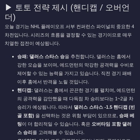
▶ 토토 전략 제시 (핸디캡 / 오버언
더)
오늘 경기는 NHL 플레이오프 서부 컨퍼런스 파이널의 중요한 4
차전입니다. 시리즈의 흐름을 결정할 수 있는 경기이므로 매우
치열한 접전이 예상됩니다.
승패:
댈러스 스타스 승
을 추천합니다. 댈러스는 홈에서
강한 모습을 보이며, 에드먼턴의 막강한 공격력을 수비로
제어할 수 있는 능력을 가지고 있습니다. 직전 경기 패배
이후 홈에서 반격을 노릴 것입니다.
핸디캡:
댈러스는 홈에서 끈끈한 경기를 펼치며, 에드먼턴
의 공격력을 감안했을 때 다득점 차 승리보다는 1~2골 차
승리가 예상됩니다. 따라서
댈러스 스타스 -1.5 핸디캡 (빈
골 포함)
을 선택하는 것은 위험 부담이 있으므로,
승패 베
팅
이 더 합리적일 수 있습니다. 혹은
오버타임 포함 댈러
스 승리
를 고려해볼 수 있습니다.