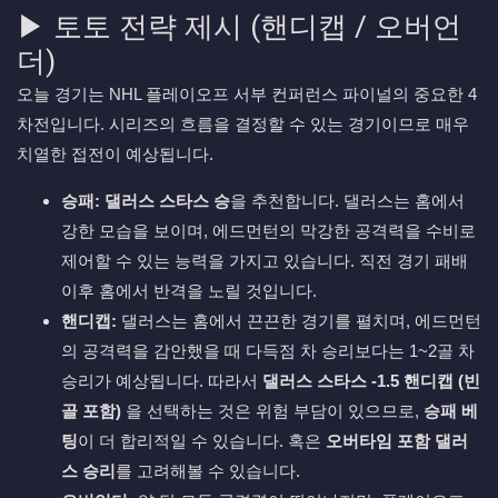
▶ 토토 전략 제시 (핸디캡 / 오버언
더)
오늘 경기는 NHL 플레이오프 서부 컨퍼런스 파이널의 중요한 4
차전입니다. 시리즈의 흐름을 결정할 수 있는 경기이므로 매우
치열한 접전이 예상됩니다.
승패:
댈러스 스타스 승
을 추천합니다. 댈러스는 홈에서
강한 모습을 보이며, 에드먼턴의 막강한 공격력을 수비로
제어할 수 있는 능력을 가지고 있습니다. 직전 경기 패배
이후 홈에서 반격을 노릴 것입니다.
핸디캡:
댈러스는 홈에서 끈끈한 경기를 펼치며, 에드먼턴
의 공격력을 감안했을 때 다득점 차 승리보다는 1~2골 차
승리가 예상됩니다. 따라서
댈러스 스타스 -1.5 핸디캡 (빈
골 포함)
을 선택하는 것은 위험 부담이 있으므로,
승패 베
팅
이 더 합리적일 수 있습니다. 혹은
오버타임 포함 댈러
스 승리
를 고려해볼 수 있습니다.