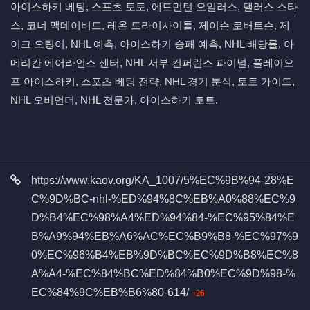
아이스하키 베팅, 스포츠 토토, 에드먼턴 오일러스, 댈러스 스타
스, 코너 맥데이비드, 레온 드라이사이틀, 제이슨 로버트슨, 제
이크 오팅어, NHL 예측, 아이스하키 승패 예측, NHL 배당률, 아
메리칸 에어라인스 센터, NHL 서부 컨퍼런스 파이널, 플레이오
프 아이스하키, 스포츠 베팅 전략, NHL 경기 분석, 토토 가이드,
NHL 오버언더, NHL 전문가, 아이스하키 토토.
관련자료
https://www.kaov.org/KA_1007/5%EC%9B%94-28%E
C%9D%BC-nhl-%ED%94%8C%EB%A0%88%EC%9
D%B4%EC%98%A4%ED%94%84-%EC%95%84%E
B%A9%94%EB%A6%AC%EC%B9%B8-%EC%97%9
0%EC%96%B4%EB%9D%BC%EC%9D%B8%EC%8
A%A4-%EC%84%BC%ED%84%B0%EC%9D%98-%
회 연결
EC%84%9C%EB%B6%80-614/
26