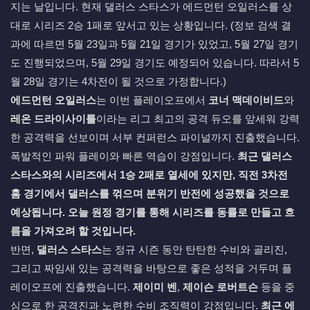
지는 날입니다. 현재 댈러스 스타스가 에드먼턴 오일러스를 상
대로 시리즈 2승 1패로 앞서고 있는 상황입니다. (정보 검색 결
과에 따르면 5월 23일과 5월 21일 경기가 있었고, 5월 27일 경기
도 진행되었으며, 5월 29일 경기도 예정되어 있습니다. 따라서 5
월 28일 경기는 4차전이 될 것으로 가정합니다.)
에드먼턴 오일러스
는 이번 플레이오프에서
코너 맥데이비드
와
레온 드라이사이틀
이라는 리그 최고의 공격 듀오를 앞세워 강력
한 공격력을 선보이며 서부 컨퍼런스 파이널까지 진출했습니다.
폭발적인 파워 플레이와 빠른 역습이 강점입니다.
최근 댈러스
스타스와의 시리즈에서 1승 2패로 열세에 있지만, 직전 3차전
홈 경기에서 댈러스를 꺾으며 분위기 반전에 성공했을 것으로
예상됩니다. 오늘 원정 경기를 통해 시리즈를 동률로 만들고 흐
름을 가져오려 할 것입니다.
반면,
댈러스 스타스
는 정규 시즌 동안 탄탄한 수비와 골리진,
그리고 짜임새 있는 공격력을 바탕으로 좋은 성적을 거두며 플
레이오프에 진출했습니다.
제이미 벤
,
제이슨 로버트슨
등을 중
심으로 한 공격진과 노련한 수비 조직력이 강점입니다.
최근 에