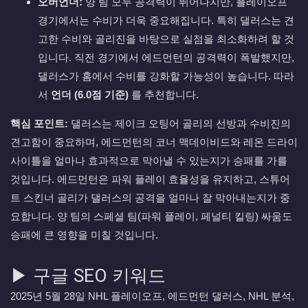
오버언더:
양 팀 모두 공격력이 뛰어나지만, 플레이오프
경기에서는 수비가 더욱 중요해집니다. 특히 댈러스는 견
고한 수비와 골리진을 바탕으로 실점을 최소화하려 할 것
입니다. 직전 경기에서 에드먼턴의 공격력이 폭발했지만,
댈러스가 홈에서 수비를 강화할 가능성이 높습니다. 따라
서
언더 (6.0점 기준)
를 추천합니다.
핵심 포인트:
댈러스는 제이크 오팅어 골리의 선방과 수비진의
견고함이 중요하며, 에드먼턴의 코너 맥데이비드와 레온 드라이
사이틀을 얼마나 효과적으로 막아낼 수 있는지가 승패를 가를
것입니다. 에드먼턴은 파워 플레이 효율성을 유지하고, 스튜어
트 스킨너 골리가 댈러스의 공격을 얼마나 잘 막아내는지가 중
요합니다. 양 팀의 스페셜 팀(파워 플레이, 페널티 킬링) 싸움도
승패에 큰 영향을 미칠 것입니다.
▶ 구글 SEO 키워드
2025년 5월 28일 NHL 플레이오프, 에드먼턴 댈러스, NHL 분석,