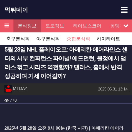
기
먹튀데이
메뉴
검증
분석정보
토토정보
라이브스코어
동맹제휴
서
축구분석픽
야구분석픽
종합분석픽
하이라이트
5월 28일 NHL 플레이오프: 아메리칸 에어라인스 센
터의 서부 컨퍼런스 파이널! 에드먼턴, 원정에서 댈
러스 꺾고 시리즈 역전할까? 댈러스, 홈에서 반격
성공하며 기세 이어갈까?
작성자 정보
작성
MTDAY
작성일
2025.05.31 13:14
컨텐츠 정보
조회
778
본문
2025년 5월 28일 오전 9시 00분 (한국 시간) | 아메리칸 에어라