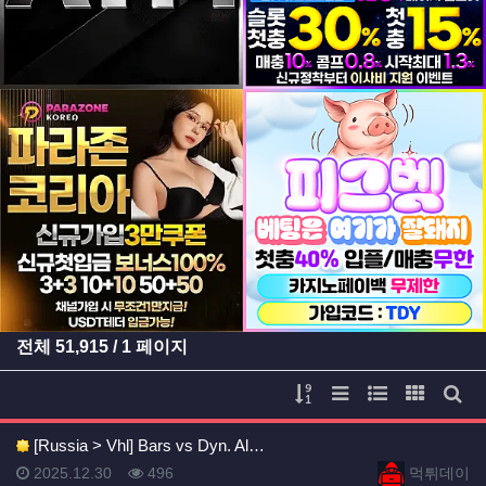
등록일
등록일
전체
51,915
/ 1 페이지
게시물 정렬
리스트 스타일
웹진 스타일
갤러리 
게시
[Russia > Vhl] Bars vs Dyn. Al…
등록일
등록일
등록일
조회
등록자
2025.12.30
496
먹튀데이