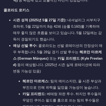
약)
등 짜임새 있고 효율적인 타선이 강점입니다.
콜로라도 로키스
시즌 성적 (2025년 5월 27일 기준):
내셔널리그 서부지구
최하위. 5월 22일까지 8승 42패 (승률 0.160)를 기록하며
매우 좋지 않은 흐름을 보이고 있습니다. 5월 12일에는 감
독이 경질되기도 했습니다.
예상 선발 투수:
콜로라도는 선발 로테이션의 안정성이 매
우 부족합니다. 5월 28일 경기 선발 투수는
헤르만 마르케
스 (German Márquez)
또는
카일 프리랜드 (Kyle Freelan
d)
등이 예상됩니다. (2025년 시즌 실제 로테이션에 따라
변동 가능성 있음)
헤르만 마르케스:
팀의 에이스지만, 올 시즌 부상과
부진으로 인해 위력을 잃었을 가능성이 높습니다.
카일 프리랜드:
베테랑 좌완 투수. 하지만 투수들의
무덤인 쿠어스 필드를 홈으로 쓰는 팀의 투수들은