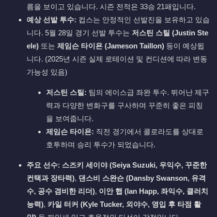
름을 보이고 있습니다. 시즌 전적은 33승 21패입니다.
예상 선발 투수:
컵스는 안정적인 선발진을 보유하고 있습
니다. 5월 28일 경기 선발 투수는
저스틴 스틸 (Justin Ste
ele)
또는
제임슨 타이욘 (Jameson Taillon)
등이 예상됩
니다. (2025년 시즌 실제 로테이션 및 컨디션에 따라 변동
가능성 있음)
저스틴 스틸:
팀의 에이스급 좌완 투수. 뛰어난 제구
력과 다양한 변화구를 구사하며 꾸준히 좋은 피칭
을 보여줍니다.
제임슨 타이욘:
직전 경기에서 콜로라도를 상대로
호투하며 승리 투수가 되었습니다.
주요 선수:
스즈키 세이야 (Seiya Suzuki, 우익수, 꾸준한
컨택과 장타력)
,
댄스비 스완슨 (Dansby Swanson, 유격
수, 공수 겸비한 리더)
,
이안 햅 (Ian Happ, 좌익수, 클러치
능력)
,
카일 터커 (Kyle Tucker, 외야수, 영입 후 타점 활