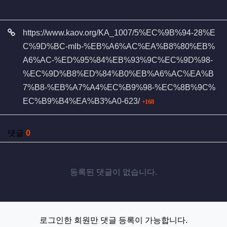
관련자료
https://www.kaov.org/KA_1007/5%EC%9B%94-28%E
C%9D%BC-mlb-%EB%A6%AC%EA%B8%80%EB%
A6%AC-%ED%95%84%EB%93%9C%EC%9D%98-
%EC%9D%B8%ED%84%B0%EB%A6%AC%EA%B
7%B8-%EB%A7%A4%EC%B9%98-%EC%8B%9C%
회 연결
EC%B9%B4%EA%B3%A0-623/
168
댓글
0
등록된 댓글이 없습니다.
로그인한 회원만 댓글 등록이 가능합니다.