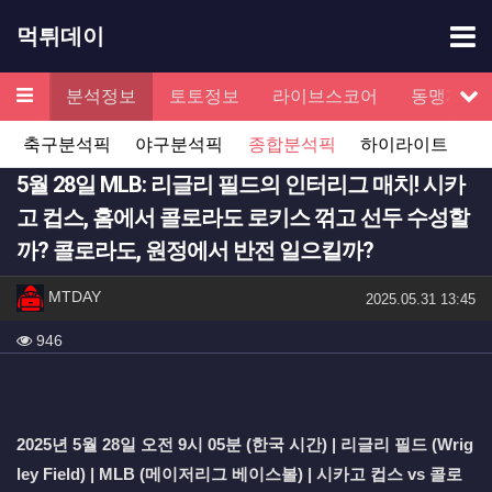
기
먹튀데이
메뉴
검증
분석정보
토토정보
라이브스코어
동맹제휴
서
축구분석픽
야구분석픽
종합분석픽
하이라이트
5월 28일 MLB: 리글리 필드의 인터리그 매치! 시카
고 컵스, 홈에서 콜로라도 로키스 꺾고 선두 수성할
까? 콜로라도, 원정에서 반전 일으킬까?
작성자 정보
작성
MTDAY
작성일
2025.05.31 13:45
컨텐츠 정보
조회
946
본문
2025년 5월 28일 오전 9시 05분 (한국 시간) | 리글리 필드 (Wrig
ley Field) | MLB (메이저리그 베이스볼) | 시카고 컵스 vs 콜로