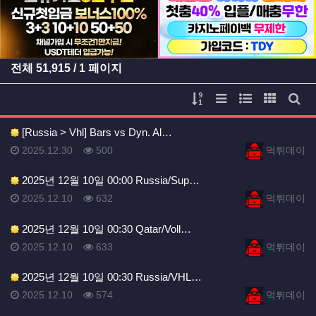
전체
51,915
/ 1 페이지
게시물 정렬
리스트 스타일
웹진 스타일
갤러리 
게시
[Russia > Vhl] Bars vs Dyn. Al…
등록일
등록일
등록일
조회
등록자
2025.12.30
500
먹튀데이
2025년 12월 10일 00:00 Russia/Sup…
등록일
조회
등록자
2025.12.10
632
먹튀데이
2025년 12월 10일 00:30 Qatar/Voll…
등록일
조회
등록자
2025.12.10
633
먹튀데이
2025년 12월 10일 00:30 Russia/VHL…
등록일
조회
등록자
2025.12.10
574
먹튀데이