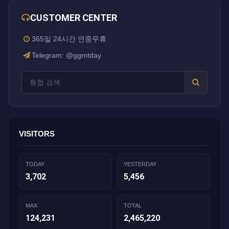
CUSTOMER CENTER
365일 24시간 연중무휴
Telegram: @ggmtday
VISITORS
TODAY
YESTERDAY
3,702
5,456
MAX
TOTAL
124,231
2,465,220