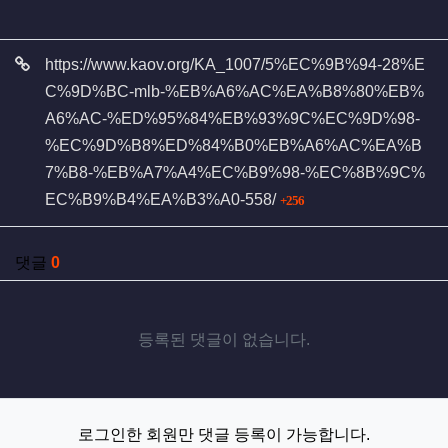
관련자료
https://www.kaov.org/KA_1007/5%EC%9B%94-28%E
C%9D%BC-mlb-%EB%A6%AC%EA%B8%80%EB%
A6%AC-%ED%95%84%EB%93%9C%EC%9D%98-
%EC%9D%B8%ED%84%B0%EB%A6%AC%EA%B
7%B8-%EB%A7%A4%EC%B9%98-%EC%8B%9C%
회 연결
EC%B9%B4%EA%B3%A0-558/
256
댓글
0
등록된 댓글이 없습니다.
로그인한 회원만 댓글 등록이 가능합니다.