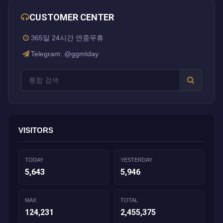
CUSTOMER CENTER
365일 24시간 연중무휴
Telegram: @ggmtday
VISITORS
TODAY
YESTERDAY
5,643
5,946
MAX
TOTAL
124,231
2,455,375