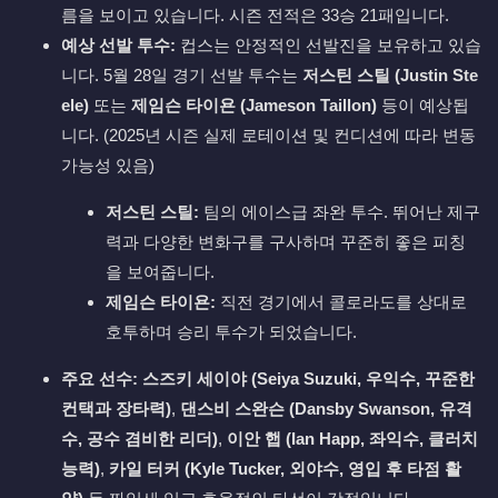
름을 보이고 있습니다. 시즌 전적은 33승 21패입니다.
예상 선발 투수:
컵스는 안정적인 선발진을 보유하고 있습
니다. 5월 28일 경기 선발 투수는
저스틴 스틸 (Justin Ste
ele)
또는
제임슨 타이욘 (Jameson Taillon)
등이 예상됩
니다. (2025년 시즌 실제 로테이션 및 컨디션에 따라 변동
가능성 있음)
저스틴 스틸:
팀의 에이스급 좌완 투수. 뛰어난 제구
력과 다양한 변화구를 구사하며 꾸준히 좋은 피칭
을 보여줍니다.
제임슨 타이욘:
직전 경기에서 콜로라도를 상대로
호투하며 승리 투수가 되었습니다.
주요 선수:
스즈키 세이야 (Seiya Suzuki, 우익수, 꾸준한
컨택과 장타력)
,
댄스비 스완슨 (Dansby Swanson, 유격
수, 공수 겸비한 리더)
,
이안 햅 (Ian Happ, 좌익수, 클러치
능력)
,
카일 터커 (Kyle Tucker, 외야수, 영입 후 타점 활