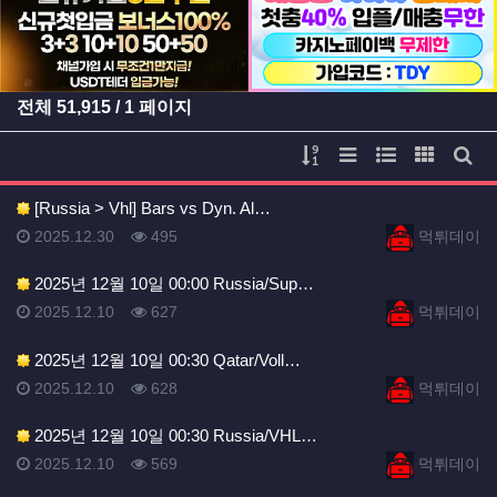
전체
51,915
/ 1 페이지
게시물 정렬
리스트 스타일
웹진 스타일
갤러리 
게시
[Russia > Vhl] Bars vs Dyn. Al…
등록일
등록일
등록일
조회
등록자
2025.12.30
495
먹튀데이
2025년 12월 10일 00:00 Russia/Sup…
등록일
조회
등록자
2025.12.10
627
먹튀데이
2025년 12월 10일 00:30 Qatar/Voll…
등록일
조회
등록자
2025.12.10
628
먹튀데이
2025년 12월 10일 00:30 Russia/VHL…
등록일
조회
등록자
2025.12.10
569
먹튀데이