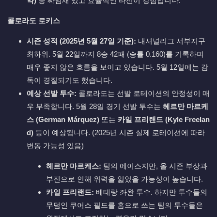
약)
등 짜임새 있고 효율적인 타선이 강점입니다.
콜로라도 로키스
시즌 성적 (2025년 5월 27일 기준):
내셔널리그 서부지구
최하위. 5월 22일까지 8승 42패 (승률 0.160)를 기록하며
매우 좋지 않은 흐름을 보이고 있습니다. 5월 12일에는 감
독이 경질되기도 했습니다.
예상 선발 투수:
콜로라도는 선발 로테이션의 안정성이 매
우 부족합니다. 5월 28일 경기 선발 투수는
헤르만 마르케
스 (German Márquez)
또는
카일 프리랜드 (Kyle Freelan
d)
등이 예상됩니다. (2025년 시즌 실제 로테이션에 따라
변동 가능성 있음)
헤르만 마르케스:
팀의 에이스지만, 올 시즌 부상과
부진으로 인해 위력을 잃었을 가능성이 높습니다.
카일 프리랜드:
베테랑 좌완 투수. 하지만 투수들의
무덤인 쿠어스 필드를 홈으로 쓰는 팀의 투수들은