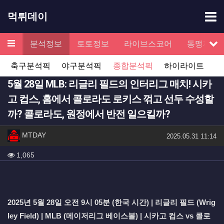
기
먹튀데이
메뉴
검증
분석정보
토토정보
라이브스코어
동맹제휴
서
축구분석픽
야구분석픽
종합분석픽
하이라이트
5월 28일 MLB: 리글리 필드의 인터리그 매치! 시카
고 컵스, 홈에서 콜로라도 로키스 꺾고 선두 수성할
까? 콜로라도, 원정에서 반전 일으킬까?
작성자 정보
작성
MTDAY
작성일
2025.05.31 11:14
컨텐츠 정보
조회
1,065
본문
2025년 5월 28일 오전 9시 05분 (한국 시간) | 리글리 필드 (Wrig
ley Field) | MLB (메이저리그 베이스볼) | 시카고 컵스 vs 콜로