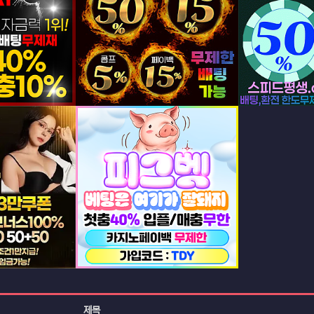
등록일
등록일
제목