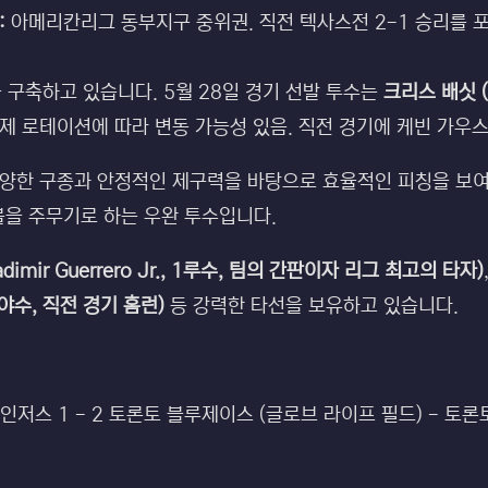
:
아메리칸리그 동부지구 중위권. 직전 텍사스전 2-1 승리를 포
구축하고 있습니다. 5월 28일 경기 선발 투수는
크리스 배싯 (Ch
실제 로테이션에 따라 변동 가능성 있음. 직전 경기에 케빈 가우
다양한 구종과 안정적인 제구력을 바탕으로 효율적인 피칭을 보
을 주무기로 하는 우완 투수입니다.
mir Guerrero Jr., 1루수, 팀의 간판이자 리그 최고의 타자)
 외야수, 직전 경기 홈런)
등 강력한 타선을 보유하고 있습니다.
 레인저스 1 - 2 토론토 블루제이스 (글로브 라이프 필드) - 토론