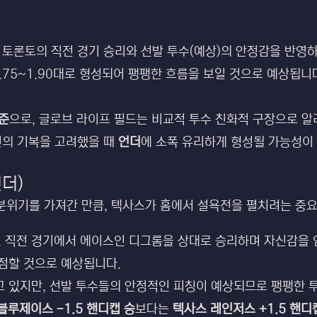
 토론토의 직전 경기 승리와 선발 투수(예상)의 안정감을 반영하여
1.75~1.90대로 형성되어 팽팽한 흐름을 보일 것으로 예상됩
기준
으로, 글로브 라이프 필드는 비교적 투수 친화적 구장으로 알
선의 기복을 고려했을 때
언더
에 소폭 유리하게 형성될 가능성이
언더)
분위기를 가져간 만큼, 텍사스가 홈에서 설욕전을 펼치려는 중
. 직전 경기에서 에이스인 디그롬을 상대로 승리하며 자신감을 
점할 것으로 예상됩니다.
고 있지만, 선발 투수들의 안정적인 피칭이 예상되므로 팽팽한 투
블루제이스 -1.5 핸디캡 승
보다는
텍사스 레인저스 +1.5 핸디