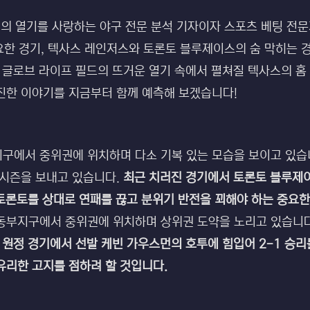
 열기를 사랑하는 야구 전문 분석 기자이자 스포츠 베팅 전문가입
요한 경기, 텍사스 레인저스와 토론토 블루제이스의 숨 막히는 
 글로브 라이프 필드의 뜨거운 열기 속에서 펼쳐질 텍사스의 홈
진한 이야기를 지금부터 함께 예측해 보겠습니다!
지구에서 중위권에 위치하며 다소 기복 있는 모습을 보이고 있습
 시즌을 보내고 있습니다.
최근 치러진 경기에서 토론토 블루제이
 토론토를 상대로 연패를 끊고 분위기 반전을 꾀해야 하는 중요한
동부지구에서 중위권에 위치하며 상위권 도약을 노리고 있습니다
 원정 경기에서 선발 케빈 가우스먼의 호투에 힘입어 2-1 승리
유리한 고지를 점하려 할 것입니다.