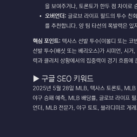
을 보여주거나, 토론토가 한두 점 차이로 
오버언더:
글로브 라이프 필드의 투수 친화
를 추천합니다. 양 팀 타선의 폭발력은 있
핵심 포인트:
텍사스 선발 투수(이볼디 또는 코빈
선발 투수(배싯 또는 베리오스)가 시미언, 시거
력과 클러치 상황에서의 집중력이 경기 흐름에 큰
▶ 구글 SEO 키워드
2025년 5월 28일 MLB, 텍사스 토론토, ML
야구 승패 예측, MLB 배당률, 글로브 라이프 필드
언더, MLB 전문가, 야구 토토, 블라디미르 게레