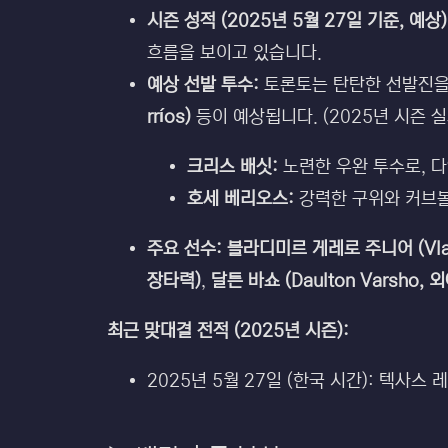
시즌 성적 (2025년 5월 27일 기준, 예상)
흐름을 보이고 있습니다.
예상 선발 투수:
토론토는 탄탄한 선발진을 
rríos)
등이 예상됩니다. (2025년 시즌 
크리스 배싯:
노련한 우완 투수로, 
호세 베리오스:
강력한 구위와 커브볼
주요 선수:
블라디미르 게레로 주니어 (Vladi
장타력)
,
달튼 바쇼 (Daulton Varsho,
최근 맞대결 전적 (2025년 시즌):
2025년 5월 27일 (한국 시간): 텍사스