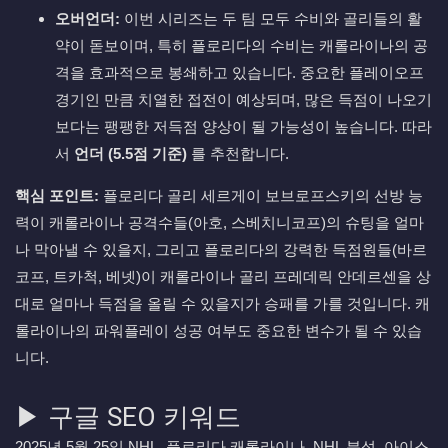
오버언더:
이번 시리즈는 두 팀 모두 수비와 골리들의 활
약이 돋보이며, 특히 플로리다의 수비는 캐롤라이나의 공
격을 효과적으로 봉쇄하고 있습니다. 중요한 플레이오프
경기인 만큼 치열한 접전이 예상되며, 많은 득점이 나오기
보다는 팽팽한 저득점 양상이 될 가능성이 높습니다. 따라
서
언더 (5.5점 기준)
를 추천합니다.
핵심 포인트:
플로리다 골리 세르게이 보브로프스키의 선방 능
력이 캐롤라이나 공격수들(아호, 스베치니코프)의 슈팅을 얼마
나 막아낼 수 있을지, 그리고 플로리다의 강력한 득점원들(바르
코프, 트카척, 베넷)이 캐롤라이나 골리 프레데릭 안데르센을 상
대로 얼마나 득점을 올릴 수 있을지가 승패를 가를 것입니다. 캐
롤라이나의 파워플레이 성공 여부도 중요한 변수가 될 수 있습
니다.
▶ 구글 SEO 키워드
2025년 5월 25일 NHL, 플로리다 캐롤라이나, NHL 분석, 아이스