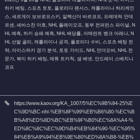
하키 베팅, 스포츠 토토, 플로리다 팬서스, 캐롤라이나 허리케인
스, 세르게이 보브로프스키, 알렉산더 바르코프, 프레데릭 안데
르센, 세바스찬 아호, NHL 플레이오프, 동부 컨퍼런스 파이널, N
HL 예측, 하키 승패 예측, NHL 배당률, 아메란트 뱅크 아레나, N
HL 선발 골리, 캐롤라이나 공격, 플로리다 수비, 스포츠 베팅 전
략, 아이스하키 경기 분석, 토토 가이드, NHL 언더오버, NHL 전
문가, 북미 하키 베팅, 매튜 트카척, 샘 베넷, 안드레이 스베치니
코프
관련자료
https://www.kaov.org/KA_1007/5%EC%9B%94-25%E
C%9D%BC-nhl-%EB%8F%99%EB%B6%80-%EC%B
B%A8%ED%8D%BC%EB%9F%B0%EC%8A%A4-%
ED%8C%8C%EC%9D%B4%EB%84%90-%EC%95%
84%EB%A9%94%EB%9E%80%ED%8A%B8-%EB%