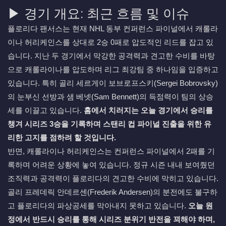
▶ 경기 개요: 최근 흐름 및 이슈
플로리다 팬서스는 현재 NHL 동부 컨퍼런스 파이널에서 캐롤라
이나 허리케인스를 상대로 2승 0패로 압도적인 리드를 잡고 있
습니다. 지난 두 경기에서 막강한 공격력과 견고한 수비를 바탕
으로 캐롤라이나를 압도하며 리그 최강팀 중 하나임을 입증하고
있습니다. 특히 골리 세르게이 보브로프스키(Sergei Bobrovsky)
의 눈부신 선방과 샘 베넷(Sam Bennett)의 득점력이 팀의 상승
세를 이끌고 있습니다.
홈에서 치러지는 오늘 경기에서 승리를
챙겨 시리즈 3승을 기록하며 스탠리 컵 파이널 진출을 위한 유
리한 고지를 점하려 할 것입니다.
반면, 캐롤라이나 허리케인스는 컨퍼런스 파이널에서 2패를 기
록하며 어려운 상황에 놓여 있습니다. 정규 시즌 내내 보여줬던
조직력과 공격력이 플로리다의 견고한 수비에 막히고 있습니다.
골리 프레데릭 안데르센(Frederik Andersen)의 분전에도 불구하
고 플로리다의 파상공세를 막아내지 못하고 있습니다.
오늘 원
정에서 반드시 승리를 통해 시리즈 분위기 반전을 꾀해야 하며,