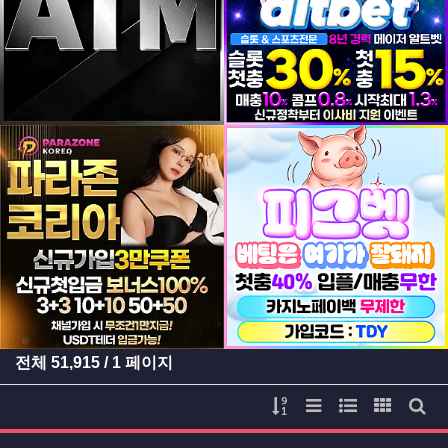
등록일
등록일
등록일
등록일
전체
51,915
/ 1 페이지
게시물 정렬
리스트 스타일
웹진 스타일
갤러리 
게시