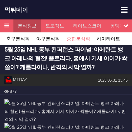
기
먹튀데이
메뉴
검증
분석정보
토토정보
라이브스코어
동맹제휴
서
축구분석픽
야구분석픽
종합분석픽
하이라이트
5월 25일 NHL 동부 컨퍼런스 파이널: 아메란트 뱅
크 아레나의 혈전! 플로리다, 홈에서 기세 이어가 싹
쓸이? 캐롤라이나, 반격의 서막 열까?
작성자 정보
작성
MTDAY
작성일
2025.05.31 13:45
컨텐츠 정보
조회
877
본문