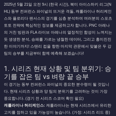
2025년 5월 21일 오전 9시 (한국 시간), 북미 아이스하키 리그(N
HL) 동부 컨퍼런스 파이널의 뜨거운 격돌, 캐롤라이나 허리케인
스와 플로리다 팬서스의 경기를 심층 분석하여 여러분의 스포츠
토토 전략에 핵심적인 정보를 제공하고자 합니다. PNC 아레나
의 거친 빙판과 FLA 라이브 아레나의 열정적인 함성이 느껴지는
듯 생생한 분석, 승패를 가르는 냉철한 데이터, 그리고 흥미진진
한 이야기까지! 스탠리 컵을 향한 마지막 관문에서 맞붙은 두 강
팀의 승부를 지금부터 함께 예측해 보겠습니다!
1. 시리즈 현재 상황 및 팀 분위기: 승
기를 잡은 팀 vs 벼랑 끝 승부
이 경기는 동부 컨퍼런스 파이널의 중요한 분수령이 될 것입니
다. 현재 시리즈 상황과 양 팀의 분위기를 고려하는 것이 가장
중요합니다. (경기 전 시리즈 스코어 확인 필요)
캐롤라이나 허리케인스:
캐롤라이나는 현재 시리즈에서 유리한
고지를 점하고 있을 가능성이 높습니다. (가정: 시리즈 리드 중)