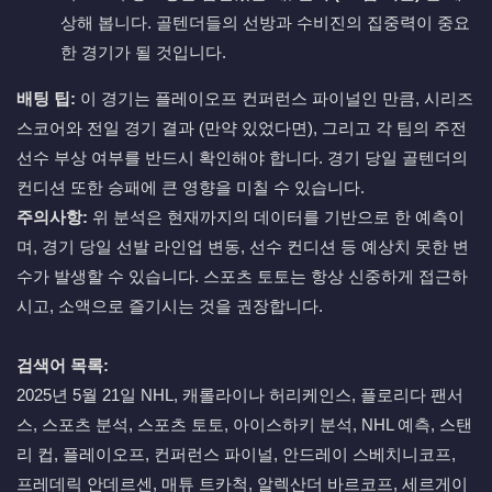
상해 봅니다. 골텐더들의 선방과 수비진의 집중력이 중요
한 경기가 될 것입니다.
배팅 팁:
이 경기는 플레이오프 컨퍼런스 파이널인 만큼, 시리즈
스코어와 전일 경기 결과 (만약 있었다면), 그리고 각 팀의 주전
선수 부상 여부를 반드시 확인해야 합니다. 경기 당일 골텐더의
컨디션 또한 승패에 큰 영향을 미칠 수 있습니다.
주의사항:
위 분석은 현재까지의 데이터를 기반으로 한 예측이
며, 경기 당일 선발 라인업 변동, 선수 컨디션 등 예상치 못한 변
수가 발생할 수 있습니다. 스포츠 토토는 항상 신중하게 접근하
시고, 소액으로 즐기시는 것을 권장합니다.
검색어 목록:
2025년 5월 21일 NHL, 캐롤라이나 허리케인스, 플로리다 팬서
스, 스포츠 분석, 스포츠 토토, 아이스하키 분석, NHL 예측, 스탠
리 컵, 플레이오프, 컨퍼런스 파이널, 안드레이 스베치니코프,
프레데릭 안데르센, 매튜 트카척, 알렉산더 바르코프, 세르게이