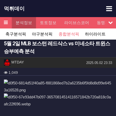
기
먹튀데이
메뉴
검증
분석정보
토토정보
라이브스코어
동맹제휴
서
축구분석픽
야구분석픽
종합분석픽
하이라이트
5월 2일 MLB 보스턴 레드삭스 vs 미네소타 트윈스
승부예측 분석
작성자 정보
작성
MTDAY
작성일
2025.05.02 23:33
컨텐츠 정보
조회
1,049
본문