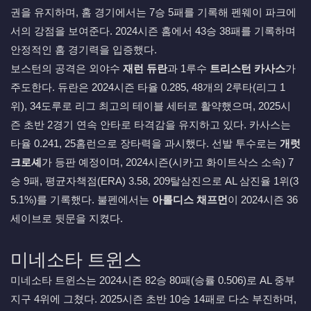
권을 유지하며, 홈 경기에서는 7승 5패를 기록해 펜웨이 파크에
서의 강점을 보여준다. 2024시즌 홈에서 43승 38패를 기록하며
안정적인 홈 경기력을 입증했다.
보스턴의 공격은 외야수
재런 듀란
과 1루수
트리스턴 카사스
가
주도한다. 듀란은 2024시즌 타율 0.285, 48개의 2루타(리그 1
위), 34도루로 리그 최고의 테이블 세터로 활약했으며, 2025시
즌 초반 2경기 연속 안타로 타격감을 유지하고 있다. 카사스는
타율 0.241, 25홈런으로 장타력을 과시했다. 선발 투수로는
개럿
크로셰
가 등판 예정이며, 2024시즌(시카고 화이트삭스 소속) 7
승 9패, 평균자책점(ERA) 3.58, 209탈삼진으로 AL 삼진율 1위(3
5.1%)를 기록했다. 불펜에서는
아롤디스 채프먼
이 2024시즌 36
세이브로 뒷문을 지켰다.
미네소타 트윈스
미네소타 트윈스는 2024시즌 82승 80패(승률 0.506)로 AL 중부
지구 4위에 그쳤다. 2025시즌 초반 10승 14패로 다소 부진하며,