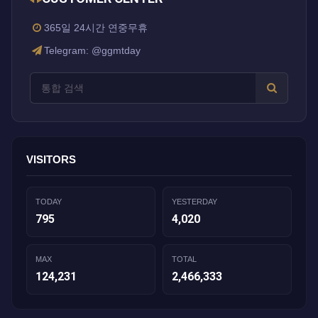
365일 24시간 연중무휴
Telegram: @ggmtday
VISITORS
TODAY
YESTERDAY
795
4,020
MAX
TOTAL
124,231
2,466,333