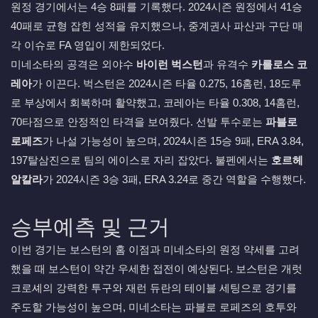
원정 경기에서는 4승 8패를 기록했다. 2024시즌 원정에서 41승
40패로 균형 잡힌 성적을 유지했으나, 중계권사 파산과 구단 매
각 이슈로 FA 영입이 제한되었다.
미네소타의 공격은 외야수
바이런 벅스턴
과 유격수
카를로스 코
레아
가 이끈다. 벅스턴은 2024시즌 타율 0.275, 16홈런, 18도루
로 부상에서 회복하며 활약했고, 코레아는 타율 0.308, 14홈런,
70타점으로 안정적인 타격을 보여줬다. 선발 투수로는
파블로
로페즈
가 나설 가능성이 높으며, 2024시즌 15승 9패, ERA 3.84,
197탈삼진으로 팀의 에이스로 자리 잡았다. 불펜에서는
호르헤
알칼라
가 2024시즌 3승 3패, ERA 3.24로 중간 역할을 수행했다.
승부예측 및 근거
이번 경기는 보스턴의 홈 이점과 미네소타의 원정 약세를 고려
했을 때 보스턴이 약간 우세한 접전이 예상된다. 보스턴은 개럿
크로셰의 강력한 투구와 재런 듀란의 테이블 세팅으로 경기를
주도할 가능성이 높으며, 미네소타는 파블로 로페즈의 호투와