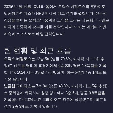
2025년 4월 20일, 교세라 돔에서 오릭스 버펄로스와 홋카이도
닛폰햄 파이터스가 NPB 퍼시픽 리그 경기를 펼칩니다. 선두권
경쟁을 벌이는 오릭스와 중위권 도약을 노리는 닛폰햄의 대결은
타격의 집중력이 승부를 가를 전망입니다. 아래는 데이터 기반
예측과 스포츠토토 배팅 전략입니다.
팀 현황 및 최근 흐름
오릭스 버펄로스
는 12승 5패(승률 70.6%, 퍼시픽 리그 1위 추
정)로 선두를 달리며 홈경기에서 6승 2패, 평균 4.8득점을 기록
합니다. 2024 시즌 3위로 마감했으며, 최근 5경기 4승 1패로 뜨
거운 폼입니다.
닛폰햄 파이터스
는 7승 9패(승률 43.8%, 퍼시픽 리그 5위 추정)
로 중위권에 위치하며 원정 경기에서 3승 5패, 평균 3.8득점을
기록합니다. 2024 시즌 플레이오프 진출에 성공했으며, 최근 5
경기 2승 3패로 기복이 있습니다.