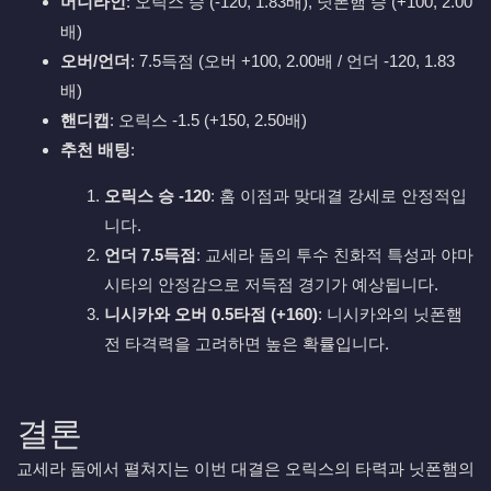
머니라인
: 오릭스 승 (-120, 1.83배), 닛폰햄 승 (+100, 2.00
배)
오버/언더
: 7.5득점 (오버 +100, 2.00배 / 언더 -120, 1.83
배)
핸디캡
: 오릭스 -1.5 (+150, 2.50배)
추천 배팅
:
오릭스 승 -120
: 홈 이점과 맞대결 강세로 안정적입
니다.
언더 7.5득점
: 교세라 돔의 투수 친화적 특성과 야마
시타의 안정감으로 저득점 경기가 예상됩니다.
니시카와 오버 0.5타점 (+160)
: 니시카와의 닛폰햄
전 타격력을 고려하면 높은 확률입니다.
결론
교세라 돔에서 펼쳐지는 이번 대결은 오릭스의 타력과 닛폰햄의