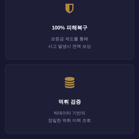
100% 피해복구
보증금 제도를 통해
사고 발생시 전액 보상
먹튀 검증
빅데이터 기반의
정밀한 먹튀 이력 조회